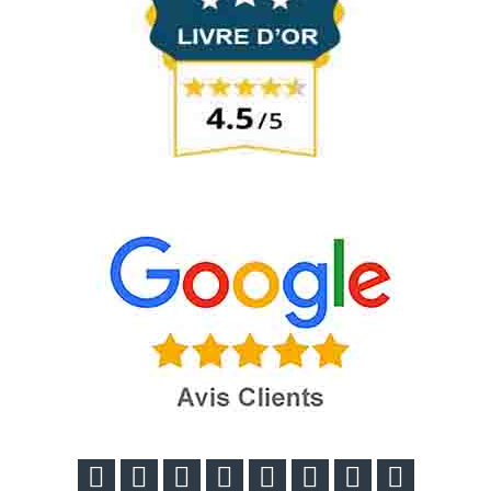







