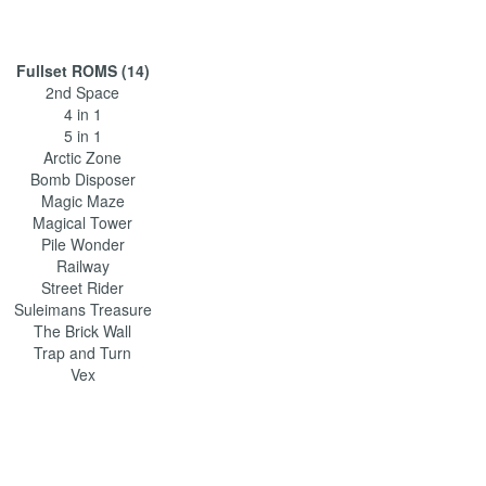
Fullset ROMS (14)
2nd Space
4 in 1
5 in 1
Arctic Zone
Bomb Disposer
Magic Maze
Magical Tower
Pile Wonder
Railway
Street Rider
Suleimans Treasure
The Brick Wall
Trap and Turn
Vex