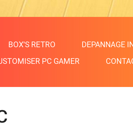
BOX'S RETRO
DEPANNAGE I
USTOMISER PC GAMER
CONTA
C