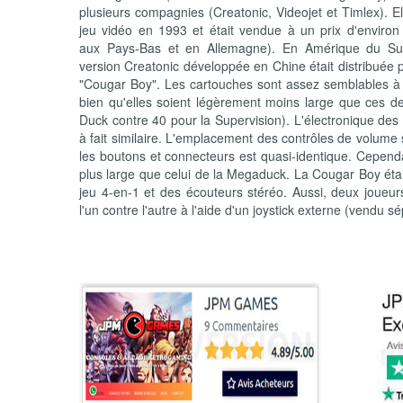
plusieurs compagnies (Creatonic, Videojet et Timlex). E
jeu vidéo en 1993 et était vendue à un prix d'environ
aux Pays-Bas et en Allemagne). En Amérique du Sud 
version Creatonic développée en Chine était distribuée 
"Cougar Boy". Les cartouches sont assez semblables à 
bien qu'elles soient légèrement moins large que ces d
Duck contre 40 pour la Supervision). L'électronique des 
à fait similaire. L'emplacement des contrôles de volume 
les boutons et connecteurs est quasi-identique. Cependa
plus large que celui de la Megaduck. La Cougar Boy ét
jeu 4-en-1 et des écouteurs stéréo. Aussi, deux joueu
l'un contre l'autre à l'aide d'un joystick externe (vendu 