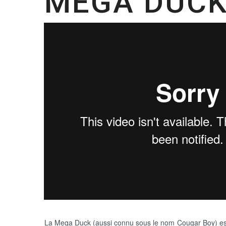
MEGA DUC
La Mega Duck (aussi connu sous le nom Cougar Boy) est