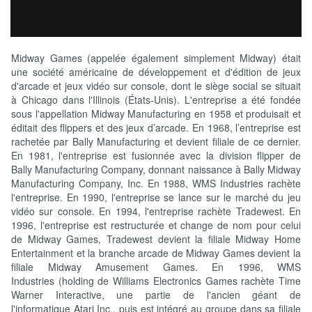
Midway Games (appelée également simplement Midway) était
une société américaine de développement et d'édition de jeux
d'arcade et jeux vidéo sur console, dont le siège social se situait
à Chicago dans l'Illinois (États-Unis). L'entreprise a été fondée
sous l'appellation Midway Manufacturing en 1958 et produisait et
éditait des flippers et des jeux d’arcade. En 1968, l’entreprise est
rachetée par Bally Manufacturing et devient filiale de ce dernier.
En 1981, l'entreprise est fusionnée avec la division flipper de
Bally Manufacturing Company, donnant naissance à Bally Midway
Manufacturing Company, Inc. En 1988, WMS Industries rachète
l'entreprise. En 1990, l'entreprise se lance sur le marché du jeu
vidéo sur console. En 1994, l'entreprise rachète Tradewest. En
1996, l'entreprise est restructurée et change de nom pour celui
de Midway Games, Tradewest devient la filiale Midway Home
Entertainment et la branche arcade de Midway Games devient la
filiale Midway Amusement Games. En 1996, WMS
Industries (holding de Williams Electronics Games rachète Time
Warner Interactive, une partie de l'ancien géant de
l'informatique Atari Inc., puis est intégré au groupe dans sa filiale