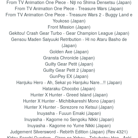
From TV Animation One Piece - Niji no Shima Densetsu (Japan)
From TV Animation One Piece - Treasure Wars (Japan)
From TV Animation One Piece - Treasure Wars 2 - Buggy Land e
Youkoso (Japan)
Front Mission (Japan)
Gekitou! Crash Gear Turbo - Gear Champion League (Japan)
Gensou Maden Saiyuuki Retribution - Hi no Ataru Basho de
(Japan)
Golden Axe (Japan)
Gransta Chronicle (Japan)
Guilty Gear Petit (Japan)
Guilty Gear Petit 2 (Japan)
GunPey EX (Japan)
Hanjuku Hero - Ah, Sekai yo Hanjuku Nare...!! (Japan)
Hataraku Chocobo (Japan)
Hunter X Hunter - Greed Island (Japan)
Hunter X Hunter - Michibikareshi Mono (Japan)
Hunter X Hunter - Sorezore no Ketsui (Japan)
Inuyasha - Fuuun Emaki (Japan)
Inuyasha - Kagome no Sengoku Nikki (Japan)
Inuyasha - Kagome no Yume Nikki (Japan)
Judgement Silversword - Rebirth Edition (Japan) (Rev 4321)
Kidou Senshi Gundam - Giren no Yabou - Tokubetsu Hen - Aoki