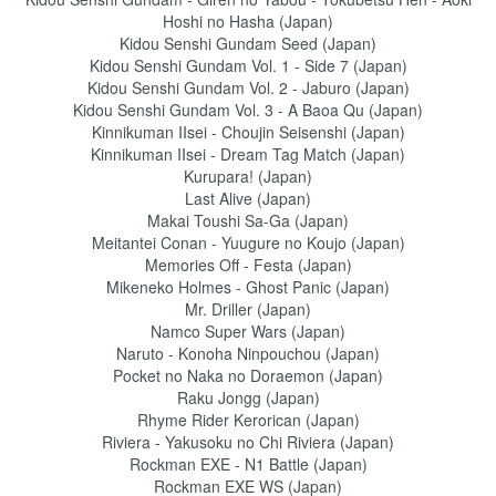
Hoshi no Hasha (Japan)
Kidou Senshi Gundam Seed (Japan)
Kidou Senshi Gundam Vol. 1 - Side 7 (Japan)
Kidou Senshi Gundam Vol. 2 - Jaburo (Japan)
Kidou Senshi Gundam Vol. 3 - A Baoa Qu (Japan)
Kinnikuman IIsei - Choujin Seisenshi (Japan)
Kinnikuman IIsei - Dream Tag Match (Japan)
Kurupara! (Japan)
Last Alive (Japan)
Makai Toushi Sa-Ga (Japan)
Meitantei Conan - Yuugure no Koujo (Japan)
Memories Off - Festa (Japan)
Mikeneko Holmes - Ghost Panic (Japan)
Mr. Driller (Japan)
Namco Super Wars (Japan)
Naruto - Konoha Ninpouchou (Japan)
Pocket no Naka no Doraemon (Japan)
Raku Jongg (Japan)
Rhyme Rider Kerorican (Japan)
Riviera - Yakusoku no Chi Riviera (Japan)
Rockman EXE - N1 Battle (Japan)
Rockman EXE WS (Japan)