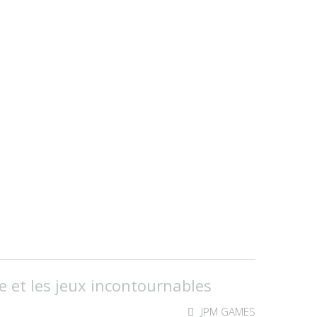
e et les jeux incontournables
JPM GAMES