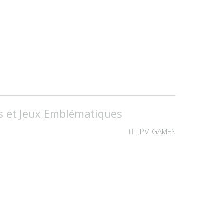
es et Jeux Emblématiques
JPM GAMES