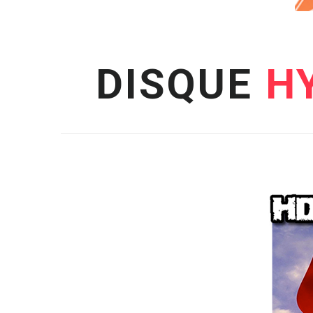
DISQUE
H