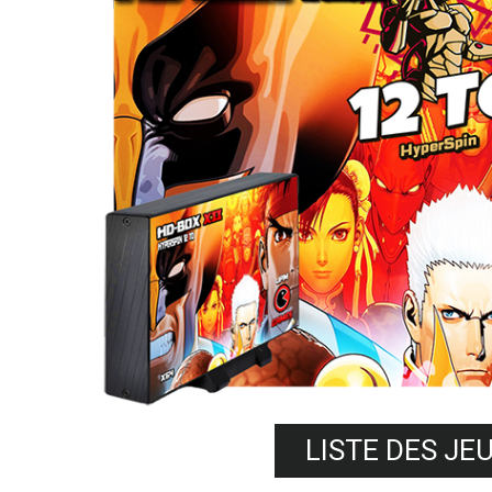
LISTE DES JE