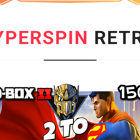
YPERSPIN
RET