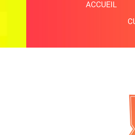
ACCUEIL
C