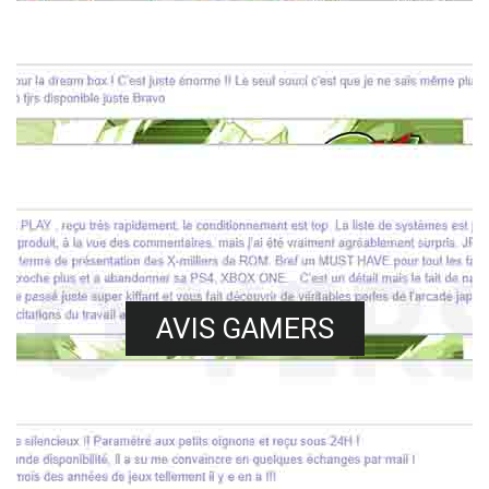
AVIS GAMERS