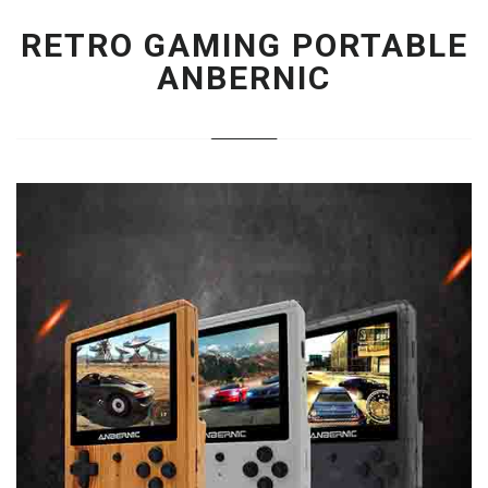
RETRO GAMING PORTABLE
ANBERNIC