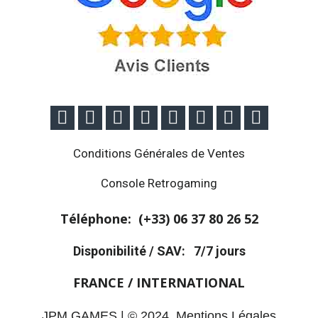








Conditions Générales de Ventes
Console Retrogaming
Téléphone: (+33)
06 37 80 26 52
Disponibilité / SAV:
7/7 jours
FRANCE / INTERNATIONAL
JPM GAMES | © 2024.
Mentions Légales