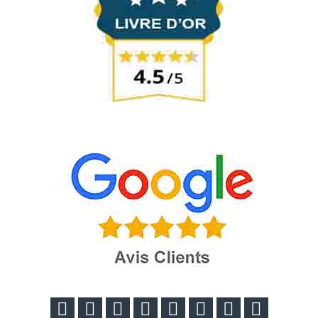







