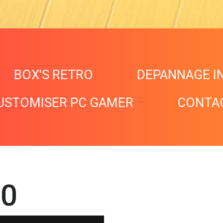
BOX'S RETRO
DEPANNAGE I
USTOMISER PC GAMER
CONTA
0