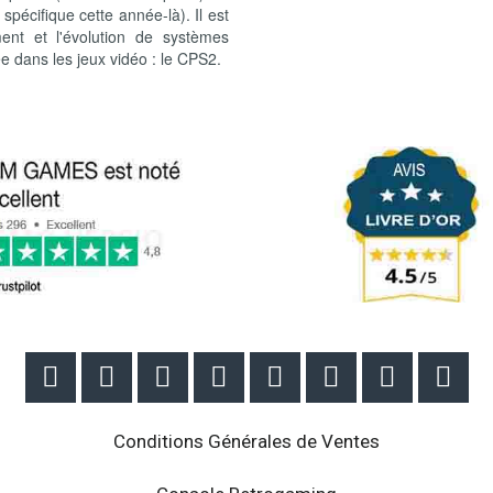
écifique cette année-là). Il est
ent et l'évolution de systèmes
 dans les jeux vidéo : le CPS2.








Conditions Générales de Ventes