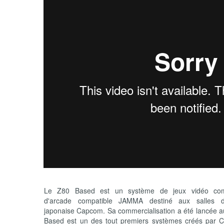
Le Z80 Based est un système de jeux vidéo co
d'arcade compatible JAMMA destiné aux salles d
japonaise Capcom. Sa commercialisation a été lancée a
Based est un des tout premiers systèmes créés par