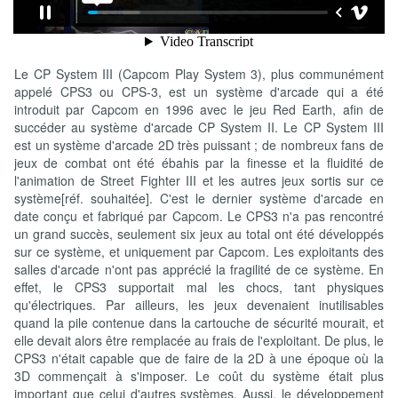
Le CP System III (Capcom Play System 3), plus communément
appelé CPS3 ou CPS-3, est un système d'arcade qui a été
introduit par Capcom en 1996 avec le jeu Red Earth, afin de
succéder au système d'arcade CP System II. Le CP System III
est un système d'arcade 2D très puissant ; de nombreux fans de
jeux de combat ont été ébahis par la finesse et la fluidité de
l'animation de Street Fighter III et les autres jeux sortis sur ce
système[réf. souhaitée]. C'est le dernier système d'arcade en
date conçu et fabriqué par Capcom. Le CPS3 n'a pas rencontré
un grand succès, seulement six jeux au total ont été développés
sur ce système, et uniquement par Capcom. Les exploitants des
salles d'arcade n'ont pas apprécié la fragilité de ce système. En
effet, le CPS3 supportait mal les chocs, tant physiques
qu'électriques. Par ailleurs, les jeux devenaient inutilisables
quand la pile contenue dans la cartouche de sécurité mourait, et
elle devait alors être remplacée au frais de l'exploitant. De plus, le
CPS3 n'était capable que de faire de la 2D à une époque où la
3D commençait à s'imposer. Le coût du système était plus
important que celui d'autres systèmes. Aussi, le développement