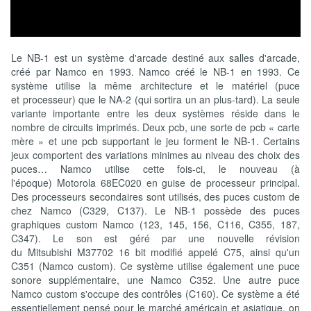
Le NB-1 est un système d'arcade destiné aux salles d'arcade,
créé par Namco en 1993. Namco créé le NB-1 en 1993. Ce
système utilise la même architecture et le matériel (puce
et processeur) que le NA-2 (qui sortira un an plus-tard). La seule
variante importante entre les deux systèmes réside dans le
nombre de circuits imprimés. Deux pcb, une sorte de pcb « carte
mère » et une pcb supportant le jeu forment le NB-1. Certains
jeux comportent des variations minimes au niveau des choix des
puces… Namco utilise cette fois-ci, le nouveau (à
l'époque) Motorola 68EC020 en guise de processeur principal.
Des processeurs secondaires sont utilisés, des puces custom de
chez Namco (C329, C137). Le NB-1 possède des puces
graphiques custom Namco (123, 145, 156, C116, C355, 187,
C347). Le son est géré par une nouvelle révision
du Mitsubishi M37702 16 bit modifié appelé C75, ainsi qu'un
C351 (Namco custom). Ce système utilise également une puce
sonore supplémentaire, une Namco C352. Une autre puce
Namco custom s'occupe des contrôles (C160). Ce système a été
essentiellement pensé pour le marché américain et asiatique, on