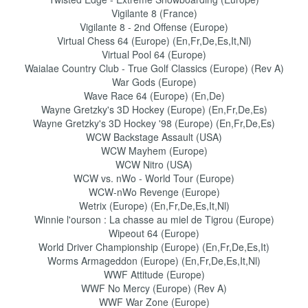
Vigilante 8 (France)
Vigilante 8 - 2nd Offense (Europe)
Virtual Chess 64 (Europe) (En,Fr,De,Es,It,Nl)
Virtual Pool 64 (Europe)
Waialae Country Club - True Golf Classics (Europe) (Rev A)
War Gods (Europe)
Wave Race 64 (Europe) (En,De)
Wayne Gretzky's 3D Hockey (Europe) (En,Fr,De,Es)
Wayne Gretzky's 3D Hockey '98 (Europe) (En,Fr,De,Es)
WCW Backstage Assault (USA)
WCW Mayhem (Europe)
WCW Nitro (USA)
WCW vs. nWo - World Tour (Europe)
WCW-nWo Revenge (Europe)
Wetrix (Europe) (En,Fr,De,Es,It,Nl)
Winnie l'ourson : La chasse au miel de Tigrou (Europe)
Wipeout 64 (Europe)
World Driver Championship (Europe) (En,Fr,De,Es,It)
Worms Armageddon (Europe) (En,Fr,De,Es,It,Nl)
WWF Attitude (Europe)
WWF No Mercy (Europe) (Rev A)
WWF War Zone (Europe)