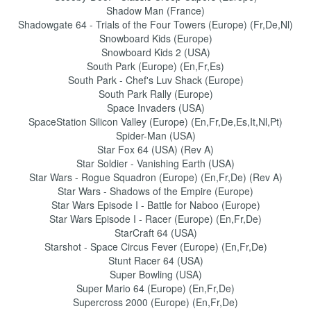
Shadow Man (France)
Shadowgate 64 - Trials of the Four Towers (Europe) (Fr,De,Nl)
Snowboard Kids (Europe)
Snowboard Kids 2 (USA)
South Park (Europe) (En,Fr,Es)
South Park - Chef's Luv Shack (Europe)
South Park Rally (Europe)
Space Invaders (USA)
SpaceStation Silicon Valley (Europe) (En,Fr,De,Es,It,Nl,Pt)
Spider-Man (USA)
Star Fox 64 (USA) (Rev A)
Star Soldier - Vanishing Earth (USA)
Star Wars - Rogue Squadron (Europe) (En,Fr,De) (Rev A)
Star Wars - Shadows of the Empire (Europe)
Star Wars Episode I - Battle for Naboo (Europe)
Star Wars Episode I - Racer (Europe) (En,Fr,De)
StarCraft 64 (USA)
Starshot - Space Circus Fever (Europe) (En,Fr,De)
Stunt Racer 64 (USA)
Super Bowling (USA)
Super Mario 64 (Europe) (En,Fr,De)
Supercross 2000 (Europe) (En,Fr,De)