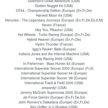
Goemon's Great Adventure (USA)
Golden Nugget 64 (USA)
GT64 - Championship Edition (Europe) (En,Fr,De)
Harvest Moon 64 (USA)
Hercules - The Legendary Journeys (Europe) (En,Fr,De,Es,It,Nl)
Hexen (France)
Hey You, Pikachu! (USA)
Hot Wheels - Turbo Racing (Europe) (En,Fr,De)
Hybrid Heaven (Europe) (En,Fr,De)
Hydro Thunder (France)
Iggy's Reckin' Balls (Europe)
Indiana Jones and the Infernal Machine (USA)
Indy Racing 2000 (USA)
In-Fisherman - Bass Hunter 64 (Europe)
International Superstar Soccer 2000 (Europe) (Fr,It)
International Superstar Soccer 64 (Europe)
International Superstar Soccer '98 (Europe)
International Track & Field 2000 (USA)
Jeopardy! (USA)
Jeremy McGrath Supercross 2000 (Europe)
Jet Force Gemini (Europe) (En,Fr,De,Es)
John Romero's Daikatana (Europe) (En,Fr,De)
Ken Griffey Jr.'s Slugfest (USA)