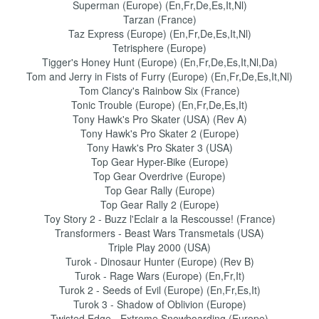
Superman (Europe) (En,Fr,De,Es,It,Nl)
Tarzan (France)
Taz Express (Europe) (En,Fr,De,Es,It,Nl)
Tetrisphere (Europe)
Tigger's Honey Hunt (Europe) (En,Fr,De,Es,It,Nl,Da)
Tom and Jerry in Fists of Furry (Europe) (En,Fr,De,Es,It,Nl)
Tom Clancy's Rainbow Six (France)
Tonic Trouble (Europe) (En,Fr,De,Es,It)
Tony Hawk's Pro Skater (USA) (Rev A)
Tony Hawk's Pro Skater 2 (Europe)
Tony Hawk's Pro Skater 3 (USA)
Top Gear Hyper-Bike (Europe)
Top Gear Overdrive (Europe)
Top Gear Rally (Europe)
Top Gear Rally 2 (Europe)
Toy Story 2 - Buzz l'Eclair a la Rescousse! (France)
Transformers - Beast Wars Transmetals (USA)
Triple Play 2000 (USA)
Turok - Dinosaur Hunter (Europe) (Rev B)
Turok - Rage Wars (Europe) (En,Fr,It)
Turok 2 - Seeds of Evil (Europe) (En,Fr,Es,It)
Turok 3 - Shadow of Oblivion (Europe)
Twisted Edge - Extreme Snowboarding (Europe)