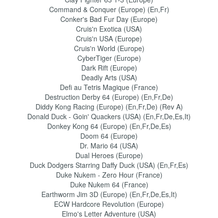
Command & Conquer (Europe) (En,Fr)
Conker's Bad Fur Day (Europe)
Cruis'n Exotica (USA)
Cruis'n USA (Europe)
Cruis'n World (Europe)
CyberTiger (Europe)
Dark Rift (Europe)
Deadly Arts (USA)
Defi au Tetris Magique (France)
Destruction Derby 64 (Europe) (En,Fr,De)
Diddy Kong Racing (Europe) (En,Fr,De) (Rev A)
Donald Duck - Goin' Quackers (USA) (En,Fr,De,Es,It)
Donkey Kong 64 (Europe) (En,Fr,De,Es)
Doom 64 (Europe)
Dr. Mario 64 (USA)
Dual Heroes (Europe)
Duck Dodgers Starring Daffy Duck (USA) (En,Fr,Es)
Duke Nukem - Zero Hour (France)
Duke Nukem 64 (France)
Earthworm Jim 3D (Europe) (En,Fr,De,Es,It)
ECW Hardcore Revolution (Europe)
Elmo's Letter Adventure (USA)