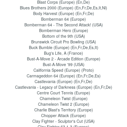
Blast Corps (Europe) (En,De)
Blues Brothers 2000 (Europe) (En,Fr,De,Es,It,Nl)
Body Harvest (Europe) (En,Fr,De)
Bomberman 64 (Europe)
Bomberman 64 - The Second Attack! (USA)
Bomberman Hero (Europe)
Bottom of the 9th (USA)
Brunswick Circuit Pro Bowling (USA)
Buck Bumble (Europe) (En,Fr,De,Es,It)
Bug's Life, A (France)
Bust-A-Move 2 - Arcade Edition (Europe)
Bust-A-Move '99 (USA)
California Speed (Europe) (Proto)
Carmageddon 64 (Europe) (En,Fr,De,Es)
Castlevania (Europe) (En,Fr,De)
Castlevania - Legacy of Darkness (Europe) (En,Fr,De)
Centre Court Tennis (Europe)
Chameleon Twist (Europe)
Chameleon Twist 2 (Europe)
Charlie Blast's Territory (Europe)
Chopper Attack (Europe)
Clay Fighter - Sculptor's Cut (USA)
Clay Fighter 63 1-3 (Europe)