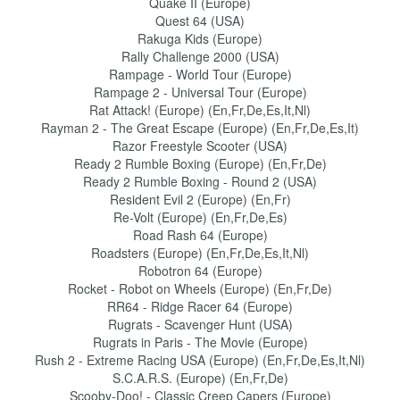
Quake II (Europe)
Quest 64 (USA)
Rakuga Kids (Europe)
Rally Challenge 2000 (USA)
Rampage - World Tour (Europe)
Rampage 2 - Universal Tour (Europe)
Rat Attack! (Europe) (En,Fr,De,Es,It,Nl)
Rayman 2 - The Great Escape (Europe) (En,Fr,De,Es,It)
Razor Freestyle Scooter (USA)
Ready 2 Rumble Boxing (Europe) (En,Fr,De)
Ready 2 Rumble Boxing - Round 2 (USA)
Resident Evil 2 (Europe) (En,Fr)
Re-Volt (Europe) (En,Fr,De,Es)
Road Rash 64 (Europe)
Roadsters (Europe) (En,Fr,De,Es,It,Nl)
Robotron 64 (Europe)
Rocket - Robot on Wheels (Europe) (En,Fr,De)
RR64 - Ridge Racer 64 (Europe)
Rugrats - Scavenger Hunt (USA)
Rugrats in Paris - The Movie (Europe)
Rush 2 - Extreme Racing USA (Europe) (En,Fr,De,Es,It,Nl)
S.C.A.R.S. (Europe) (En,Fr,De)
Scooby-Doo! - Classic Creep Capers (Europe)