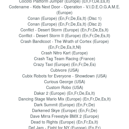
Cocoto Platform Jumper (Europe) (En,Fr,De,Es,It)
Codename - Kids Next Door - Operation - V.I.D.E.O.G.A.M.E.
(Europe)
Conan (Europe) (En,Fr,De,Es,It) (Disc 1)
Conan (Europe) (En,Fr,De,Es,It) (Disc 2)
Conflict - Desert Storm (Europe) (En,Fr,De,Es,It)
Conflict - Desert Storm II (Europe) (En,Fr,De,Es,It)
Crash Bandicoot - The Wrath of Cortex (Europe)
(En,Fr,De,Es,It,Nl)
Crash Nitro Kart (Europe)
Crash Tag Team Racing (France)
Crazy Taxi (Europe) (En,Fr,De,Es)
Cubivore (USA)
Cubix Robots for Everyone - Showdown (USA)
Curious George (USA)
Custom Robo (USA)
Dakar 2 (Europe) (En,Fr,De,Es,It)
Dancing Stage Mario Mix (Europe) (En,Fr,De,Es,It)
Dark Summit (Europe) (En,Fr,De)
Darkened Skye (Europe) (En,Fr,De)
Dave Mirra Freestyle BMX 2 (Europe)
Dead to Rights (Europe) (En,Fr,Es,It)
Def Jam - Fight for NY (Europe) (En,Fr)