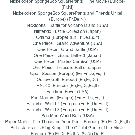
Nickelodeon SpongeBob SquarePants - The Movie (Europe)
(Fr,Nl)
Nickelodeon SpongeBob SquarePants and Friends Unite!
(Europe) (Fr,De,Nl)
Nicktoons - Battle for Volcano Island (USA)
Nintendo Puzzle Collection (Japan)
Odama (Europe) (En,Fr,De,Es,It)
One Piece - Grand Adventure (USA)
One Piece - Grand Battle (USA)
One Piece - Grand Battle 3 (Japan)
One Piece - Pirates Carnival (USA)
One Piece - Treasure Battle! (Japan)
Open Season (Europe) (En,Fr,De,Es,It)
Outlaw Golf (Europe) (En,Fr,De)
P.N. 03 (Europe) (En,Fr,De,Es,It)
Pac-Man Fever (USA)
Pac-Man Vs. (Europe) (En,Fr,De,Es,It)
Pac-Man World 2 (Europe) (En,Fr,De,Es,It)
Pac-Man World 3 (Europe) (En,Fr,De,Es,It)
Pac-Man World Rally (USA)
Paper Mario - The Thousand-Year Door (Europe) (En,Fr,De,Es,It)
Peter Jackson's King Kong - The Official Game of the Movie
(Europe) (En,Fr,De,Es,It,Nl,Sv,No,Da,Fi)