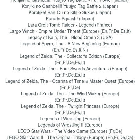
Konjiki no Gashbell!! Yuujyo Tag Battle 2 (Japan)
Korokke! Ban-Ou no Kiki o Sukue (Japan)
Kururin Squash! (Japan)
Lara Croft Tomb Raider - Legend (France)
Largo Winch - Empire Under Threat (Europe) (En,Fr,De,Es,It)
Legacy of Kain, The - Blood Omen 2 (USA)
Legend of Spyro, The - A New Beginning (Europe)
(En,Fr,De,Es,It,Nl)
Legend of Zelda, The - Collector's Edition (Europe)
(En,Fr,De,Es,It)
Legend of Zelda, The - Four Swords Adventures (Europe)
(En,Fr,De,Es,It)
Legend of Zelda, The - Ocarina of Time & Master Quest (Europe)
(En,Fr,De)
Legend of Zelda, The - The Wind Waker (Europe)
(En,Fr,De,Es,It)
Legend of Zelda, The - Twilight Princess (Europe)
(En,Fr,De,Es,It)
Legends of Wrestling (Europe)
Legends of Wrestling II (Europe)
LEGO Star Wars - The Video Game (Europe) (Fr,De)
LEGO Star Wars II - The Original Trilogy (Europe) (En,Fr,De,Da)