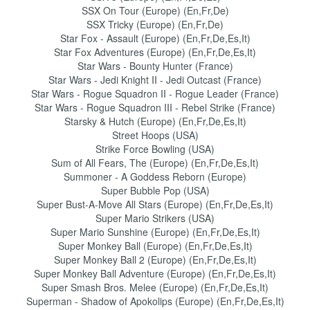
SSX On Tour (Europe) (En,Fr,De)
SSX Tricky (Europe) (En,Fr,De)
Star Fox - Assault (Europe) (En,Fr,De,Es,It)
Star Fox Adventures (Europe) (En,Fr,De,Es,It)
Star Wars - Bounty Hunter (France)
Star Wars - Jedi Knight II - Jedi Outcast (France)
Star Wars - Rogue Squadron II - Rogue Leader (France)
Star Wars - Rogue Squadron III - Rebel Strike (France)
Starsky & Hutch (Europe) (En,Fr,De,Es,It)
Street Hoops (USA)
Strike Force Bowling (USA)
Sum of All Fears, The (Europe) (En,Fr,De,Es,It)
Summoner - A Goddess Reborn (Europe)
Super Bubble Pop (USA)
Super Bust-A-Move All Stars (Europe) (En,Fr,De,Es,It)
Super Mario Strikers (USA)
Super Mario Sunshine (Europe) (En,Fr,De,Es,It)
Super Monkey Ball (Europe) (En,Fr,De,Es,It)
Super Monkey Ball 2 (Europe) (En,Fr,De,Es,It)
Super Monkey Ball Adventure (Europe) (En,Fr,De,Es,It)
Super Smash Bros. Melee (Europe) (En,Fr,De,Es,It)
Superman - Shadow of Apokolips (Europe) (En,Fr,De,Es,It)