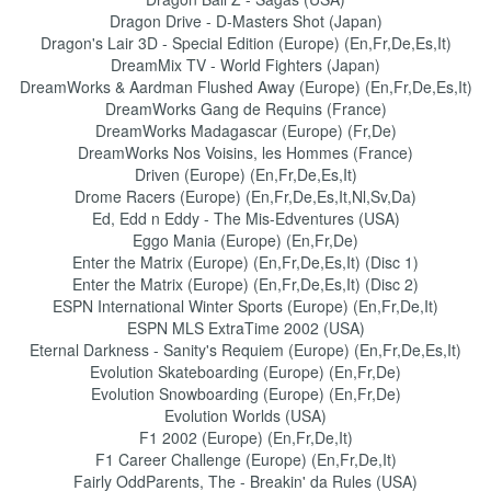
Dragon Drive - D-Masters Shot (Japan)
Dragon's Lair 3D - Special Edition (Europe) (En,Fr,De,Es,It)
DreamMix TV - World Fighters (Japan)
DreamWorks & Aardman Flushed Away (Europe) (En,Fr,De,Es,It)
DreamWorks Gang de Requins (France)
DreamWorks Madagascar (Europe) (Fr,De)
DreamWorks Nos Voisins, les Hommes (France)
Driven (Europe) (En,Fr,De,Es,It)
Drome Racers (Europe) (En,Fr,De,Es,It,Nl,Sv,Da)
Ed, Edd n Eddy - The Mis-Edventures (USA)
Eggo Mania (Europe) (En,Fr,De)
Enter the Matrix (Europe) (En,Fr,De,Es,It) (Disc 1)
Enter the Matrix (Europe) (En,Fr,De,Es,It) (Disc 2)
ESPN International Winter Sports (Europe) (En,Fr,De,It)
ESPN MLS ExtraTime 2002 (USA)
Eternal Darkness - Sanity's Requiem (Europe) (En,Fr,De,Es,It)
Evolution Skateboarding (Europe) (En,Fr,De)
Evolution Snowboarding (Europe) (En,Fr,De)
Evolution Worlds (USA)
F1 2002 (Europe) (En,Fr,De,It)
F1 Career Challenge (Europe) (En,Fr,De,It)
Fairly OddParents, The - Breakin' da Rules (USA)