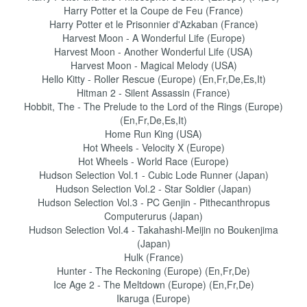
Harry Potter et la Coupe de Feu (France)
Harry Potter et le Prisonnier d'Azkaban (France)
Harvest Moon - A Wonderful Life (Europe)
Harvest Moon - Another Wonderful Life (USA)
Harvest Moon - Magical Melody (USA)
Hello Kitty - Roller Rescue (Europe) (En,Fr,De,Es,It)
Hitman 2 - Silent Assassin (France)
Hobbit, The - The Prelude to the Lord of the Rings (Europe)
(En,Fr,De,Es,It)
Home Run King (USA)
Hot Wheels - Velocity X (Europe)
Hot Wheels - World Race (Europe)
Hudson Selection Vol.1 - Cubic Lode Runner (Japan)
Hudson Selection Vol.2 - Star Soldier (Japan)
Hudson Selection Vol.3 - PC Genjin - Pithecanthropus
Computerurus (Japan)
Hudson Selection Vol.4 - Takahashi-Meijin no Boukenjima
(Japan)
Hulk (France)
Hunter - The Reckoning (Europe) (En,Fr,De)
Ice Age 2 - The Meltdown (Europe) (En,Fr,De)
Ikaruga (Europe)