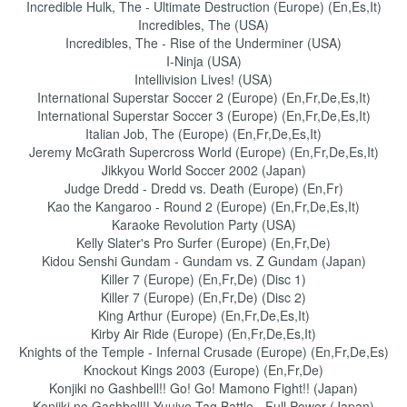
Incredible Hulk, The - Ultimate Destruction (Europe) (En,Es,It)
Incredibles, The (USA)
Incredibles, The - Rise of the Underminer (USA)
I-Ninja (USA)
Intellivision Lives! (USA)
International Superstar Soccer 2 (Europe) (En,Fr,De,Es,It)
International Superstar Soccer 3 (Europe) (En,Fr,De,Es,It)
Italian Job, The (Europe) (En,Fr,De,Es,It)
Jeremy McGrath Supercross World (Europe) (En,Fr,De,Es,It)
Jikkyou World Soccer 2002 (Japan)
Judge Dredd - Dredd vs. Death (Europe) (En,Fr)
Kao the Kangaroo - Round 2 (Europe) (En,Fr,De,Es,It)
Karaoke Revolution Party (USA)
Kelly Slater's Pro Surfer (Europe) (En,Fr,De)
Kidou Senshi Gundam - Gundam vs. Z Gundam (Japan)
Killer 7 (Europe) (En,Fr,De) (Disc 1)
Killer 7 (Europe) (En,Fr,De) (Disc 2)
King Arthur (Europe) (En,Fr,De,Es,It)
Kirby Air Ride (Europe) (En,Fr,De,Es,It)
Knights of the Temple - Infernal Crusade (Europe) (En,Fr,De,Es)
Knockout Kings 2003 (Europe) (En,Fr,De)
Konjiki no Gashbell!! Go! Go! Mamono Fight!! (Japan)
Konjiki no Gashbell!! Yuujyo Tag Battle - Full Power (Japan)