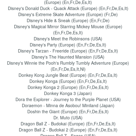
(Europe) (En,Fr,De,Es,It)
Disney's Donald Duck - Quack Attack (Europe) (En,Fr,De,Es,It)
Disney's Extreme Skate Adventure (Europe) (Fr,De)
Disney's Hide & Sneak (Europe) (En,Fr,De)
Disney's Magical Mirror Starring Mickey Mouse (Europe)
(En,Fr,De,Es,It)
Disney's Meet the Robinsons (USA)
Disney's Party (Europe) (En,Fr,De,Es,It)
Disney's Tarzan - Freeride (Europe) (En,Fr,De,Es,It)
Disney's The Haunted Mansion (USA)
Disney's Winnie the Pooh's Rumbly Tumbly Adventure (Europe)
(En,Fr,De,Es,It,Nl)
Donkey Kong Jungle Beat (Europe) (En,Fr,De,Es,It)
Donkey Konga (Europe) (En,Fr,De,Es,It)
Donkey Konga 2 (Europe) (En,Fr,De,Es,It)
Donkey Konga 3 (Japan)
Dora the Explorer - Journey to the Purple Planet (USA)
Doraemon - Minna de Asobou! Miniland (Japan)
Doshin the Giant (Europe) (En,Fr,De,Es,It)
Dr. Muto (USA)
Dragon Ball Z - Budokai (Europe) (En,Fr,De,Es,It)
Dragon Ball Z - Budokai 2 (Europe) (En,Fr,De,Es,It)
Dragon Ball Z - Sagas (USA)