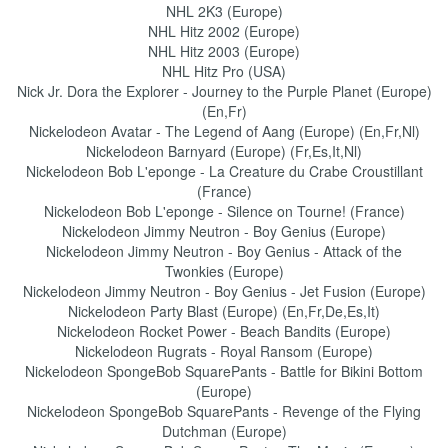
NHL 2K3 (Europe)
NHL Hitz 2002 (Europe)
NHL Hitz 2003 (Europe)
NHL Hitz Pro (USA)
Nick Jr. Dora the Explorer - Journey to the Purple Planet (Europe)
(En,Fr)
Nickelodeon Avatar - The Legend of Aang (Europe) (En,Fr,Nl)
Nickelodeon Barnyard (Europe) (Fr,Es,It,Nl)
Nickelodeon Bob L'eponge - La Creature du Crabe Croustillant
(France)
Nickelodeon Bob L'eponge - Silence on Tourne! (France)
Nickelodeon Jimmy Neutron - Boy Genius (Europe)
Nickelodeon Jimmy Neutron - Boy Genius - Attack of the
Twonkies (Europe)
Nickelodeon Jimmy Neutron - Boy Genius - Jet Fusion (Europe)
Nickelodeon Party Blast (Europe) (En,Fr,De,Es,It)
Nickelodeon Rocket Power - Beach Bandits (Europe)
Nickelodeon Rugrats - Royal Ransom (Europe)
Nickelodeon SpongeBob SquarePants - Battle for Bikini Bottom
(Europe)
Nickelodeon SpongeBob SquarePants - Revenge of the Flying
Dutchman (Europe)