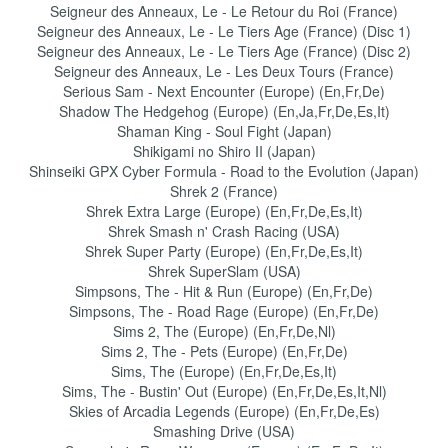
Seigneur des Anneaux, Le - Le Retour du Roi (France)
Seigneur des Anneaux, Le - Le Tiers Age (France) (Disc 1)
Seigneur des Anneaux, Le - Le Tiers Age (France) (Disc 2)
Seigneur des Anneaux, Le - Les Deux Tours (France)
Serious Sam - Next Encounter (Europe) (En,Fr,De)
Shadow The Hedgehog (Europe) (En,Ja,Fr,De,Es,It)
Shaman King - Soul Fight (Japan)
Shikigami no Shiro II (Japan)
Shinseiki GPX Cyber Formula - Road to the Evolution (Japan)
Shrek 2 (France)
Shrek Extra Large (Europe) (En,Fr,De,Es,It)
Shrek Smash n' Crash Racing (USA)
Shrek Super Party (Europe) (En,Fr,De,Es,It)
Shrek SuperSlam (USA)
Simpsons, The - Hit & Run (Europe) (En,Fr,De)
Simpsons, The - Road Rage (Europe) (En,Fr,De)
Sims 2, The (Europe) (En,Fr,De,Nl)
Sims 2, The - Pets (Europe) (En,Fr,De)
Sims, The (Europe) (En,Fr,De,Es,It)
Sims, The - Bustin' Out (Europe) (En,Fr,De,Es,It,Nl)
Skies of Arcadia Legends (Europe) (En,Fr,De,Es)
Smashing Drive (USA)