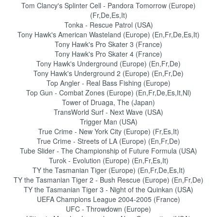
Tom Clancy's Splinter Cell - Pandora Tomorrow (Europe)
(Fr,De,Es,It)
Tonka - Rescue Patrol (USA)
Tony Hawk's American Wasteland (Europe) (En,Fr,De,Es,It)
Tony Hawk's Pro Skater 3 (France)
Tony Hawk's Pro Skater 4 (France)
Tony Hawk's Underground (Europe) (En,Fr,De)
Tony Hawk's Underground 2 (Europe) (En,Fr,De)
Top Angler - Real Bass Fishing (Europe)
Top Gun - Combat Zones (Europe) (En,Fr,De,Es,It,Nl)
Tower of Druaga, The (Japan)
TransWorld Surf - Next Wave (USA)
Trigger Man (USA)
True Crime - New York City (Europe) (Fr,Es,It)
True Crime - Streets of LA (Europe) (En,Fr,De)
Tube Slider - The Championship of Future Formula (USA)
Turok - Evolution (Europe) (En,Fr,Es,It)
TY the Tasmanian Tiger (Europe) (En,Fr,De,Es,It)
TY the Tasmanian Tiger 2 - Bush Rescue (Europe) (En,Fr,De)
TY the Tasmanian Tiger 3 - Night of the Quinkan (USA)
UEFA Champions League 2004-2005 (France)
UFC - Throwdown (Europe)