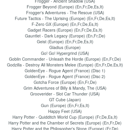
Frogger - Ancient Shadow (USA)
Frogger Beyond (Europe) (En,Fr,De,Es,It)
Frogger's Adventures - The Rescue (USA)
Future Tactics - The Uprising (Europe) (En,Fr,De,Es,It)
F-Zero GX (Europe) (En,Fr,De,Es,It)
Gadget Racers (Europe) (En,Fr,De,Es,It)
Gauntlet - Dark Legacy (Europe) (En,Fr,De)
Geist (Europe) (En,Fr,De,Es,It)
Gladius (Europe)
Go! Go! Hypergrind (USA)
Goblin Commander - Unleash the Horde (Europe) (En,Fr,De)
Godzilla - Destroy All Monsters Melee (Europe) (En,Fr,De,Es,It)
GoldenEye - Rogue Agent (France) (Disc 1)
GoldenEye - Rogue Agent (France) (Disc 2)
Gotcha Force (Europe) (En,Fr,De)
Grim Adventures of Billy & Mandy, The (USA)
Grooverider - Slot Car Thunder (USA)
GT Cube (Japan)
Gun (Europe) (En,Fr,Es,It)
Happy Feet (USA)
Harry Potter - Quidditch World Cup (Europe) (Fr,De,Es,It)
Harry Potter and the Chamber of Secrets (Europe) (En,Fr,De)
Harry Potter and the Philosopher's Stone (Europe) (Fr,De)