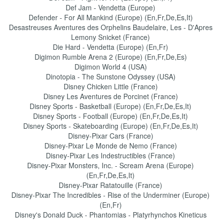
Def Jam - Vendetta (Europe)
Defender - For All Mankind (Europe) (En,Fr,De,Es,It)
Desastreuses Aventures des Orphelins Baudelaire, Les - D'Apres
Lemony Snicket (France)
Die Hard - Vendetta (Europe) (En,Fr)
Digimon Rumble Arena 2 (Europe) (En,Fr,De,Es)
Digimon World 4 (USA)
Dinotopia - The Sunstone Odyssey (USA)
Disney Chicken Little (France)
Disney Les Aventures de Porcinet (France)
Disney Sports - Basketball (Europe) (En,Fr,De,Es,It)
Disney Sports - Football (Europe) (En,Fr,De,Es,It)
Disney Sports - Skateboarding (Europe) (En,Fr,De,Es,It)
Disney-Pixar Cars (France)
Disney-Pixar Le Monde de Nemo (France)
Disney-Pixar Les Indestructibles (France)
Disney-Pixar Monsters, Inc. - Scream Arena (Europe)
(En,Fr,De,Es,It)
Disney-Pixar Ratatouille (France)
Disney-Pixar The Incredibles - Rise of the Underminer (Europe)
(En,Fr)
Disney's Donald Duck - Phantomias - Platyrhynchos Kineticus