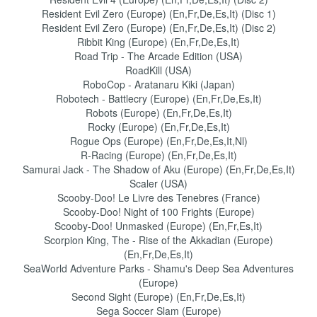
Resident Evil Zero (Europe) (En,Fr,De,Es,It) (Disc 1)
Resident Evil Zero (Europe) (En,Fr,De,Es,It) (Disc 2)
Ribbit King (Europe) (En,Fr,De,Es,It)
Road Trip - The Arcade Edition (USA)
RoadKill (USA)
RoboCop - Aratanaru Kiki (Japan)
Robotech - Battlecry (Europe) (En,Fr,De,Es,It)
Robots (Europe) (En,Fr,De,Es,It)
Rocky (Europe) (En,Fr,De,Es,It)
Rogue Ops (Europe) (En,Fr,De,Es,It,Nl)
R-Racing (Europe) (En,Fr,De,Es,It)
Samurai Jack - The Shadow of Aku (Europe) (En,Fr,De,Es,It)
Scaler (USA)
Scooby-Doo! Le Livre des Tenebres (France)
Scooby-Doo! Night of 100 Frights (Europe)
Scooby-Doo! Unmasked (Europe) (En,Fr,Es,It)
Scorpion King, The - Rise of the Akkadian (Europe)
(En,Fr,De,Es,It)
SeaWorld Adventure Parks - Shamu's Deep Sea Adventures
(Europe)
Second Sight (Europe) (En,Fr,De,Es,It)
Sega Soccer Slam (Europe)