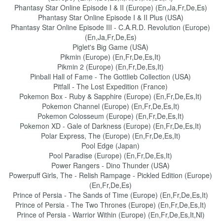
Phantasy Star Online Episode I & II (Europe) (En,Ja,Fr,De,Es)
Phantasy Star Online Episode I & II Plus (USA)
Phantasy Star Online Episode III - C.A.R.D. Revolution (Europe)
(En,Ja,Fr,De,Es)
Piglet's Big Game (USA)
Pikmin (Europe) (En,Fr,De,Es,It)
Pikmin 2 (Europe) (En,Fr,De,Es,It)
Pinball Hall of Fame - The Gottlieb Collection (USA)
Pitfall - The Lost Expedition (France)
Pokemon Box - Ruby & Sapphire (Europe) (En,Fr,De,Es,It)
Pokemon Channel (Europe) (En,Fr,De,Es,It)
Pokemon Colosseum (Europe) (En,Fr,De,Es,It)
Pokemon XD - Gale of Darkness (Europe) (En,Fr,De,Es,It)
Polar Express, The (Europe) (En,Fr,De,Es,It)
Pool Edge (Japan)
Pool Paradise (Europe) (En,Fr,De,Es,It)
Power Rangers - Dino Thunder (USA)
Powerpuff Girls, The - Relish Rampage - Pickled Edition (Europe)
(En,Fr,De,Es)
Prince of Persia - The Sands of Time (Europe) (En,Fr,De,Es,It)
Prince of Persia - The Two Thrones (Europe) (En,Fr,De,Es,It)
Prince of Persia - Warrior Within (Europe) (En,Fr,De,Es,It,Nl)