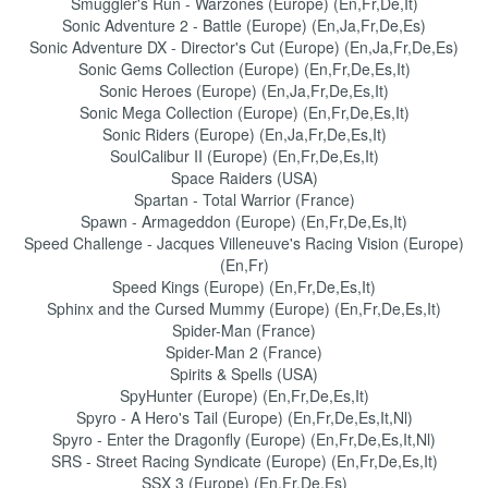
Smuggler's Run - Warzones (Europe) (En,Fr,De,It)
Sonic Adventure 2 - Battle (Europe) (En,Ja,Fr,De,Es)
Sonic Adventure DX - Director's Cut (Europe) (En,Ja,Fr,De,Es)
Sonic Gems Collection (Europe) (En,Fr,De,Es,It)
Sonic Heroes (Europe) (En,Ja,Fr,De,Es,It)
Sonic Mega Collection (Europe) (En,Fr,De,Es,It)
Sonic Riders (Europe) (En,Ja,Fr,De,Es,It)
SoulCalibur II (Europe) (En,Fr,De,Es,It)
Space Raiders (USA)
Spartan - Total Warrior (France)
Spawn - Armageddon (Europe) (En,Fr,De,Es,It)
Speed Challenge - Jacques Villeneuve's Racing Vision (Europe)
(En,Fr)
Speed Kings (Europe) (En,Fr,De,Es,It)
Sphinx and the Cursed Mummy (Europe) (En,Fr,De,Es,It)
Spider-Man (France)
Spider-Man 2 (France)
Spirits & Spells (USA)
SpyHunter (Europe) (En,Fr,De,Es,It)
Spyro - A Hero's Tail (Europe) (En,Fr,De,Es,It,Nl)
Spyro - Enter the Dragonfly (Europe) (En,Fr,De,Es,It,Nl)
SRS - Street Racing Syndicate (Europe) (En,Fr,De,Es,It)
SSX 3 (Europe) (En,Fr,De,Es)