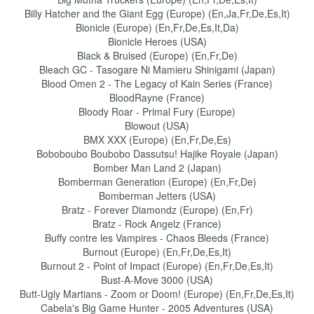
Billy Hatcher and the Giant Egg (Europe) (En,Ja,Fr,De,Es,It)
Bionicle (Europe) (En,Fr,De,Es,It,Da)
Bionicle Heroes (USA)
Black & Bruised (Europe) (En,Fr,De)
Bleach GC - Tasogare Ni Mamieru Shinigami (Japan)
Blood Omen 2 - The Legacy of Kain Series (France)
BloodRayne (France)
Bloody Roar - Primal Fury (Europe)
Blowout (USA)
BMX XXX (Europe) (En,Fr,De,Es)
Boboboubo Boubobo Dassutsu! Hajike Royale (Japan)
Bomber Man Land 2 (Japan)
Bomberman Generation (Europe) (En,Fr,De)
Bomberman Jetters (USA)
Bratz - Forever Diamondz (Europe) (En,Fr)
Bratz - Rock Angelz (France)
Buffy contre les Vampires - Chaos Bleeds (France)
Burnout (Europe) (En,Fr,De,Es,It)
Burnout 2 - Point of Impact (Europe) (En,Fr,De,Es,It)
Bust-A-Move 3000 (USA)
Butt-Ugly Martians - Zoom or Doom! (Europe) (En,Fr,De,Es,It)
Cabela's Big Game Hunter - 2005 Adventures (USA)