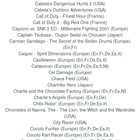
Cabela's Dangerous Hunts 2 (USA)
Cabela's Outdoor Adventures (USA)
Call of Duty - Finest Hour (France)
Call of Duty 2 - Big Red One (France)
Capcom vs. SNK 2 EO - Millionaire Fighting 2001 (Europe)
Captain Tsubasa - Ougon Sedai no Chousen (Japan)
Carmen Sandiego - The Secret of the Stolen Drums (Europe)
(En,Fr)
Casper - Spirit Dimensions (Europe) (En,Fr,De,Es,It)
Castleween (Europe) (En,Fr,De,Es,It)
Catwoman (Europe) (En,Fr,De,Es,It,Nl)
Cel Damage (Europe)
Chaos Field (USA)
Charinko Hero (Japan)
Charlie and the Chocolate Factory (Europe) (En,Fr,Es,Nl)
Charlie's Angels (Europe) (En,Fr,De)
Chibi-Robo! (Europe) (En,Fr,De,Es,It)
Chronicles of Narnia, The - The Lion, the Witch and the Wardrobe
(USA)
City Racer (USA)
Cocoto Funfair (Europe) (En,Fr,De,Es,It)
Cocoto Kart Racer (Europe) (En,Fr,De,Es,It)