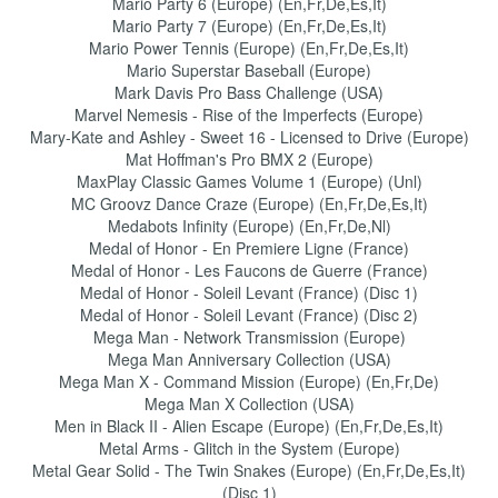
Mario Party 6 (Europe) (En,Fr,De,Es,It)
Mario Party 7 (Europe) (En,Fr,De,Es,It)
Mario Power Tennis (Europe) (En,Fr,De,Es,It)
Mario Superstar Baseball (Europe)
Mark Davis Pro Bass Challenge (USA)
Marvel Nemesis - Rise of the Imperfects (Europe)
Mary-Kate and Ashley - Sweet 16 - Licensed to Drive (Europe)
Mat Hoffman's Pro BMX 2 (Europe)
MaxPlay Classic Games Volume 1 (Europe) (Unl)
MC Groovz Dance Craze (Europe) (En,Fr,De,Es,It)
Medabots Infinity (Europe) (En,Fr,De,Nl)
Medal of Honor - En Premiere Ligne (France)
Medal of Honor - Les Faucons de Guerre (France)
Medal of Honor - Soleil Levant (France) (Disc 1)
Medal of Honor - Soleil Levant (France) (Disc 2)
Mega Man - Network Transmission (Europe)
Mega Man Anniversary Collection (USA)
Mega Man X - Command Mission (Europe) (En,Fr,De)
Mega Man X Collection (USA)
Men in Black II - Alien Escape (Europe) (En,Fr,De,Es,It)
Metal Arms - Glitch in the System (Europe)
Metal Gear Solid - The Twin Snakes (Europe) (En,Fr,De,Es,It)
(Disc 1)