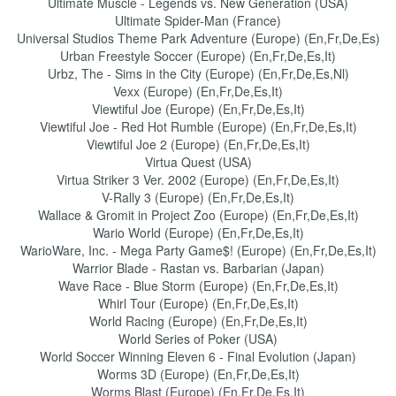
Ultimate Muscle - Legends vs. New Generation (USA)
Ultimate Spider-Man (France)
Universal Studios Theme Park Adventure (Europe) (En,Fr,De,Es)
Urban Freestyle Soccer (Europe) (En,Fr,De,Es,It)
Urbz, The - Sims in the City (Europe) (En,Fr,De,Es,Nl)
Vexx (Europe) (En,Fr,De,Es,It)
Viewtiful Joe (Europe) (En,Fr,De,Es,It)
Viewtiful Joe - Red Hot Rumble (Europe) (En,Fr,De,Es,It)
Viewtiful Joe 2 (Europe) (En,Fr,De,Es,It)
Virtua Quest (USA)
Virtua Striker 3 Ver. 2002 (Europe) (En,Fr,De,Es,It)
V-Rally 3 (Europe) (En,Fr,De,Es,It)
Wallace & Gromit in Project Zoo (Europe) (En,Fr,De,Es,It)
Wario World (Europe) (En,Fr,De,Es,It)
WarioWare, Inc. - Mega Party Game$! (Europe) (En,Fr,De,Es,It)
Warrior Blade - Rastan vs. Barbarian (Japan)
Wave Race - Blue Storm (Europe) (En,Fr,De,Es,It)
Whirl Tour (Europe) (En,Fr,De,Es,It)
World Racing (Europe) (En,Fr,De,Es,It)
World Series of Poker (USA)
World Soccer Winning Eleven 6 - Final Evolution (Japan)
Worms 3D (Europe) (En,Fr,De,Es,It)
Worms Blast (Europe) (En,Fr,De,Es,It)