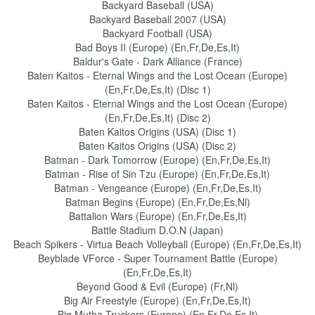
Backyard Baseball (USA)
Backyard Baseball 2007 (USA)
Backyard Football (USA)
Bad Boys II (Europe) (En,Fr,De,Es,It)
Baldur's Gate - Dark Alliance (France)
Baten Kaitos - Eternal Wings and the Lost Ocean (Europe)
(En,Fr,De,Es,It) (Disc 1)
Baten Kaitos - Eternal Wings and the Lost Ocean (Europe)
(En,Fr,De,Es,It) (Disc 2)
Baten Kaitos Origins (USA) (Disc 1)
Baten Kaitos Origins (USA) (Disc 2)
Batman - Dark Tomorrow (Europe) (En,Fr,De,Es,It)
Batman - Rise of Sin Tzu (Europe) (En,Fr,De,Es,It)
Batman - Vengeance (Europe) (En,Fr,De,Es,It)
Batman Begins (Europe) (En,Fr,De,Es,Nl)
Battalion Wars (Europe) (En,Fr,De,Es,It)
Battle Stadium D.O.N (Japan)
Beach Spikers - Virtua Beach Volleyball (Europe) (En,Fr,De,Es,It)
Beyblade VForce - Super Tournament Battle (Europe)
(En,Fr,De,Es,It)
Beyond Good & Evil (Europe) (Fr,Nl)
Big Air Freestyle (Europe) (En,Fr,De,Es,It)
Big Mutha Truckers (Europe) (En,Fr,De,Es,It)