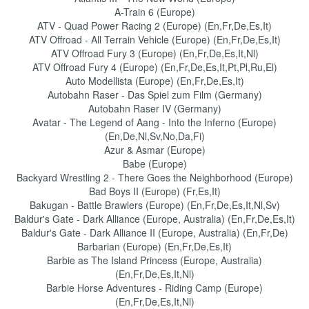
A-Train 6 (Europe)
ATV - Quad Power Racing 2 (Europe) (En,Fr,De,Es,It)
ATV Offroad - All Terrain Vehicle (Europe) (En,Fr,De,Es,It)
ATV Offroad Fury 3 (Europe) (En,Fr,De,Es,It,Nl)
ATV Offroad Fury 4 (Europe) (En,Fr,De,Es,It,Pt,Pl,Ru,El)
Auto Modellista (Europe) (En,Fr,De,Es,It)
Autobahn Raser - Das Spiel zum Film (Germany)
Autobahn Raser IV (Germany)
Avatar - The Legend of Aang - Into the Inferno (Europe)
(En,De,Nl,Sv,No,Da,Fi)
Azur & Asmar (Europe)
Babe (Europe)
Backyard Wrestling 2 - There Goes the Neighborhood (Europe)
Bad Boys II (Europe) (Fr,Es,It)
Bakugan - Battle Brawlers (Europe) (En,Fr,De,Es,It,Nl,Sv)
Baldur's Gate - Dark Alliance (Europe, Australia) (En,Fr,De,Es,It)
Baldur's Gate - Dark Alliance II (Europe, Australia) (En,Fr,De)
Barbarian (Europe) (En,Fr,De,Es,It)
Barbie as The Island Princess (Europe, Australia)
(En,Fr,De,Es,It,Nl)
Barbie Horse Adventures - Riding Camp (Europe)
(En,Fr,De,Es,It,Nl)