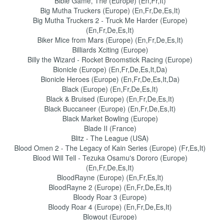
Bible Game, The (Europe) (En,Fr,It)
Big Mutha Truckers (Europe) (En,Fr,De,Es,It)
Big Mutha Truckers 2 - Truck Me Harder (Europe)
(En,Fr,De,Es,It)
Biker Mice from Mars (Europe) (En,Fr,De,Es,It)
Billiards Xciting (Europe)
Billy the Wizard - Rocket Broomstick Racing (Europe)
Bionicle (Europe) (En,Fr,De,Es,It,Da)
Bionicle Heroes (Europe) (En,Fr,De,Es,It,Da)
Black (Europe) (En,Fr,De,Es,It)
Black & Bruised (Europe) (En,Fr,De,Es,It)
Black Buccaneer (Europe) (En,Fr,De,Es,It)
Black Market Bowling (Europe)
Blade II (France)
Blitz - The League (USA)
Blood Omen 2 - The Legacy of Kain Series (Europe) (Fr,Es,It)
Blood Will Tell - Tezuka Osamu's Dororo (Europe)
(En,Fr,De,Es,It)
BloodRayne (Europe) (En,Fr,Es,It)
BloodRayne 2 (Europe) (En,Fr,De,Es,It)
Bloody Roar 3 (Europe)
Bloody Roar 4 (Europe) (En,Fr,De,Es,It)
Blowout (Europe)