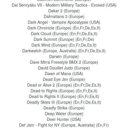
Dai Senryaku VII - Modern Military Tactics - Exceed (USA)
Dakar 2 (Europe)
Dalmatians 3 (Europe)
Dark Angel - Vampire Apocalypse (USA)
Dark Chronicle (Europe) (En,Fr,De,Es,It)
Dark Cloud (Europe) (En,Fr,De,Es,It)
Dark Summit (Europe) (En,Fr,De)
Dark Wind (Europe) (En,Fr,De,Es,It)
Darkwatch (Europe, Australia) (En,Fr,De,Es,It)
Darwin (Europe)
Dave Mirra Freestyle BMX 2 (Europe)
David Douillet Judo (Europe)
Dawn of Mana (USA)
Dead Eye Jim (Europe)
Dead or Alive 2 (Europe) (En,Fr,De,Es,It)
Dead to Rights (Europe) (En,Fr,Es,It)
Dead to Rights II (Europe) (En,Fr,Es,It)
Deadly Skies III (Europe) (En,Fr,De,Es,It)
Deadly Strike (Europe)
Deep Water (Europe)
Deer Hunter (USA)
Def Jam - Fight for NY (Europe, Australia) (En,Fr)