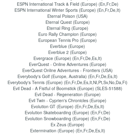
ESPN International Track & Field (Europe) (En,Fr,De)
ESPN International Winter Sports (Europe) (En,Fr,De,It)
Eternal Poison (USA)
Eternal Quest (Europe)
Eternal Ring (Europe)
Euro Rally Champion (Europe)
European Tennis Pro (Europe)
Everblue (Europe)
Everblue 2 (Europe)
Evergrace (Europe) (En,Fr,De,Es,It)
EverQuest - Online Adventures (Europe)
EverQuest Online Adventures - Frontiers (USA)
Everybody's Golf (Europe, Australia) (En,Fr,De,Es,It)
Everybody's Tennis (Europe) (En,Fr,De,Es,It,Nl,Pt,Sv,No,Da,Fi)
Evil Dead - A Fistful of Boomstick (Europe) (SLES-51588)
Evil Dead - Regeneration (Europe)
Evil Twin - Cyprien's Chronicles (Europe)
Evolution GT (Europe) (En,Fr,De,Es,It)
Evolution Skateboarding (Europe) (En,Fr,De)
Evolution Snowboarding (Europe) (En,Fr,De)
Ex Zeus (Europe)
Extermination (Europe) (En,Fr,De,Es,It)