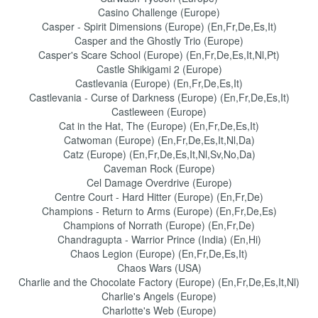
Casino Challenge (Europe)
Casper - Spirit Dimensions (Europe) (En,Fr,De,Es,It)
Casper and the Ghostly Trio (Europe)
Casper's Scare School (Europe) (En,Fr,De,Es,It,Nl,Pt)
Castle Shikigami 2 (Europe)
Castlevania (Europe) (En,Fr,De,Es,It)
Castlevania - Curse of Darkness (Europe) (En,Fr,De,Es,It)
Castleween (Europe)
Cat in the Hat, The (Europe) (En,Fr,De,Es,It)
Catwoman (Europe) (En,Fr,De,Es,It,Nl,Da)
Catz (Europe) (En,Fr,De,Es,It,Nl,Sv,No,Da)
Caveman Rock (Europe)
Cel Damage Overdrive (Europe)
Centre Court - Hard Hitter (Europe) (En,Fr,De)
Champions - Return to Arms (Europe) (En,Fr,De,Es)
Champions of Norrath (Europe) (En,Fr,De)
Chandragupta - Warrior Prince (India) (En,Hi)
Chaos Legion (Europe) (En,Fr,De,Es,It)
Chaos Wars (USA)
Charlie and the Chocolate Factory (Europe) (En,Fr,De,Es,It,Nl)
Charlie's Angels (Europe)
Charlotte's Web (Europe)