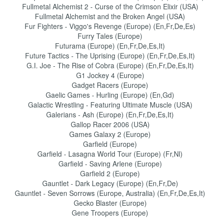
Fullmetal Alchemist 2 - Curse of the Crimson Elixir (USA)
Fullmetal Alchemist and the Broken Angel (USA)
Fur Fighters - Viggo's Revenge (Europe) (En,Fr,De,Es)
Furry Tales (Europe)
Futurama (Europe) (En,Fr,De,Es,It)
Future Tactics - The Uprising (Europe) (En,Fr,De,Es,It)
G.I. Joe - The Rise of Cobra (Europe) (En,Fr,De,Es,It)
G1 Jockey 4 (Europe)
Gadget Racers (Europe)
Gaelic Games - Hurling (Europe) (En,Gd)
Galactic Wrestling - Featuring Ultimate Muscle (USA)
Galerians - Ash (Europe) (En,Fr,De,Es,It)
Gallop Racer 2006 (USA)
Games Galaxy 2 (Europe)
Garfield (Europe)
Garfield - Lasagna World Tour (Europe) (Fr,Nl)
Garfield - Saving Arlene (Europe)
Garfield 2 (Europe)
Gauntlet - Dark Legacy (Europe) (En,Fr,De)
Gauntlet - Seven Sorrows (Europe, Australia) (En,Fr,De,Es,It)
Gecko Blaster (Europe)
Gene Troopers (Europe)