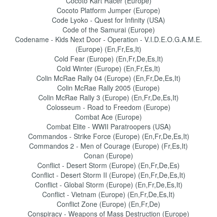
Cocoto Kart Racer (Europe)
Cocoto Platform Jumper (Europe)
Code Lyoko - Quest for Infinity (USA)
Code of the Samurai (Europe)
Codename - Kids Next Door - Operation - V.I.D.E.O.G.A.M.E.
(Europe) (En,Fr,Es,It)
Cold Fear (Europe) (En,Fr,De,Es,It)
Cold Winter (Europe) (En,Fr,Es,It)
Colin McRae Rally 04 (Europe) (En,Fr,De,Es,It)
Colin McRae Rally 2005 (Europe)
Colin McRae Rally 3 (Europe) (En,Fr,De,Es,It)
Colosseum - Road to Freedom (Europe)
Combat Ace (Europe)
Combat Elite - WWII Paratroopers (USA)
Commandos - Strike Force (Europe) (En,Fr,De,Es,It)
Commandos 2 - Men of Courage (Europe) (Fr,Es,It)
Conan (Europe)
Conflict - Desert Storm (Europe) (En,Fr,De,Es)
Conflict - Desert Storm II (Europe) (En,Fr,De,Es,It)
Conflict - Global Storm (Europe) (En,Fr,De,Es,It)
Conflict - Vietnam (Europe) (En,Fr,De,Es,It)
Conflict Zone (Europe) (En,Fr,De)
Conspiracy - Weapons of Mass Destruction (Europe)