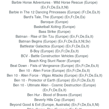
Barbie Horse Adventures - Wild Horse Rescue (Europe)
(En,Fr,De,Es,It,Nl)
Barbie in The 12 Dancing Princesses (Europe) (Fr,De,Es,It)
Bard's Tale, The (Europe) (En,Fr,De,Es)
Baroque (Europe)
Basketball Xciting (Europe)
Bass Strike (Europe)
Batman - Rise of Sin Tzu (Europe) (En,Fr,De,Es,It)
Batman Begins (Europe) (En,Fr,De,Es,It,Nl,Sv)
Battlestar Galactica (Europe) (En,Fr,De,Es,It)
B-Boy (Europe) (En,Fr,De,Es,It)
BCV - Battle Construction Vehicles (Europe)
Beach King Stunt Racer (Europe)
Beat Down - Fists of Vengeance (Europe) (En,Fr,De,Es,It)
Ben 10 - Alien Force (Europe) (En,Fr,De,Es,It)
Ben 10 - Alien Force - Vilgax Attacks (Europe) (En,Fr,De,Es,It)
Ben 10 - Protector of Earth (Europe) (En,Fr,De,Es,It)
Ben 10 - Ultimate Alien - Cosmic Destruction (Europe)
(En,Fr,De,Es,It)
Ben Hur - Blood of Braves (Europe)
Beverly Hills Cop (Europe)
Beyond Good & Evil (Europe, Australia) (En,Fr,De,Es,It,Nl)