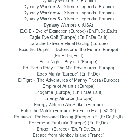
Dynasty Warriors 2 (France)
Dynasty Warriors 3 - Xtreme Legends (France)
Dynasty Warriors 4 - Xtreme Legends (France)
Dynasty Warriors 5 - Xtreme Legends (France)
Dynasty Warriors 6 (USA)
E.O.E - Eve of Extinction (Europe) (En,Fr,De,Es,It)
Eagle Eye Golf (Europe) (En,Fr,De,Es,It)
Earache Extreme Metal Racing (Europe)
Ecco the Dolphin - Defender of the Future (Europe)
(En,Fr,De,Es,It)
Echo Night - Beyond (Europe)
Ed, Edd n Eddy - The Mis-Edventures (Europe)
Eggo Mania (Europe) (En,Fr,De)
El Tigre - The Adventures of Manny Rivera (Europe)
Empire of Atlantis (Europe)
Endgame (Europe) (En,Fr,De,Es,It)
Energy Airforce (Europe)
Energy Airforce AimStrike! (Europe)
Enter the Matrix (Europe) (En,Fr,De,Es,It) (v2.00)
Enthusia - Professional Racing (Europe) (En,Fr,De,Es,It)
Ephemeral Fantasia (Europe) (En,Fr,De)
Eragon (Europe) (En,Fr,De,Es,It)
Escape from Monkey Island (France)