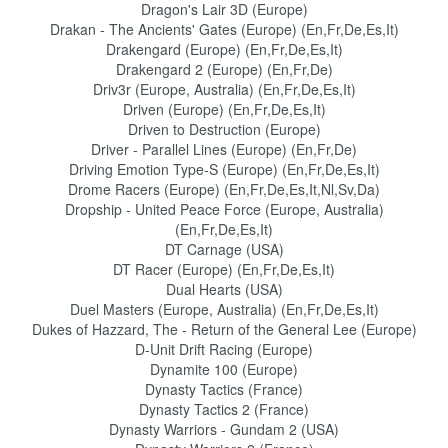
Dragon's Lair 3D (Europe)
Drakan - The Ancients' Gates (Europe) (En,Fr,De,Es,It)
Drakengard (Europe) (En,Fr,De,Es,It)
Drakengard 2 (Europe) (En,Fr,De)
Driv3r (Europe, Australia) (En,Fr,De,Es,It)
Driven (Europe) (En,Fr,De,Es,It)
Driven to Destruction (Europe)
Driver - Parallel Lines (Europe) (En,Fr,De)
Driving Emotion Type-S (Europe) (En,Fr,De,Es,It)
Drome Racers (Europe) (En,Fr,De,Es,It,Nl,Sv,Da)
Dropship - United Peace Force (Europe, Australia)
(En,Fr,De,Es,It)
DT Carnage (USA)
DT Racer (Europe) (En,Fr,De,Es,It)
Dual Hearts (USA)
Duel Masters (Europe, Australia) (En,Fr,De,Es,It)
Dukes of Hazzard, The - Return of the General Lee (Europe)
D-Unit Drift Racing (Europe)
Dynamite 100 (Europe)
Dynasty Tactics (France)
Dynasty Tactics 2 (France)
Dynasty Warriors - Gundam 2 (USA)