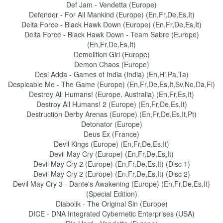
Def Jam - Vendetta (Europe)
Defender - For All Mankind (Europe) (En,Fr,De,Es,It)
Delta Force - Black Hawk Down (Europe) (En,Fr,De,Es,It)
Delta Force - Black Hawk Down - Team Sabre (Europe)
(En,Fr,De,Es,It)
Demolition Girl (Europe)
Demon Chaos (Europe)
Desi Adda - Games of India (India) (En,Hi,Pa,Ta)
Despicable Me - The Game (Europe) (En,Fr,De,Es,It,Sv,No,Da,Fi)
Destroy All Humans! (Europe, Australia) (En,Fr,Es,It)
Destroy All Humans! 2 (Europe) (En,Fr,De,Es,It)
Destruction Derby Arenas (Europe) (En,Fr,De,Es,It,Pt)
Detonator (Europe)
Deus Ex (France)
Devil Kings (Europe) (En,Fr,De,Es,It)
Devil May Cry (Europe) (En,Fr,De,Es,It)
Devil May Cry 2 (Europe) (En,Fr,De,Es,It) (Disc 1)
Devil May Cry 2 (Europe) (En,Fr,De,Es,It) (Disc 2)
Devil May Cry 3 - Dante's Awakening (Europe) (En,Fr,De,Es,It)
(Special Edition)
Diabolik - The Original Sin (Europe)
DICE - DNA Integrated Cybernetic Enterprises (USA)