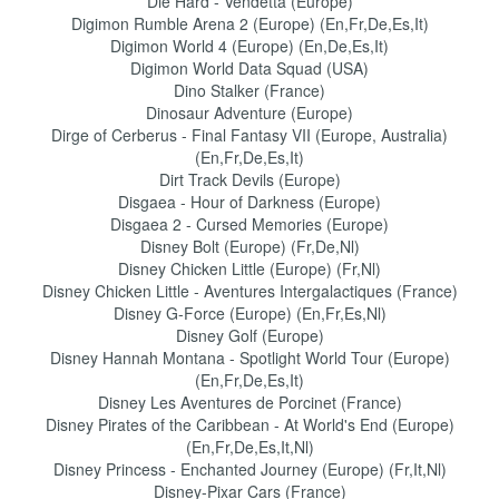
Die Hard - Vendetta (Europe)
Digimon Rumble Arena 2 (Europe) (En,Fr,De,Es,It)
Digimon World 4 (Europe) (En,De,Es,It)
Digimon World Data Squad (USA)
Dino Stalker (France)
Dinosaur Adventure (Europe)
Dirge of Cerberus - Final Fantasy VII (Europe, Australia)
(En,Fr,De,Es,It)
Dirt Track Devils (Europe)
Disgaea - Hour of Darkness (Europe)
Disgaea 2 - Cursed Memories (Europe)
Disney Bolt (Europe) (Fr,De,Nl)
Disney Chicken Little (Europe) (Fr,Nl)
Disney Chicken Little - Aventures Intergalactiques (France)
Disney G-Force (Europe) (En,Fr,Es,Nl)
Disney Golf (Europe)
Disney Hannah Montana - Spotlight World Tour (Europe)
(En,Fr,De,Es,It)
Disney Les Aventures de Porcinet (France)
Disney Pirates of the Caribbean - At World's End (Europe)
(En,Fr,De,Es,It,Nl)
Disney Princess - Enchanted Journey (Europe) (Fr,It,Nl)
Disney-Pixar Cars (France)