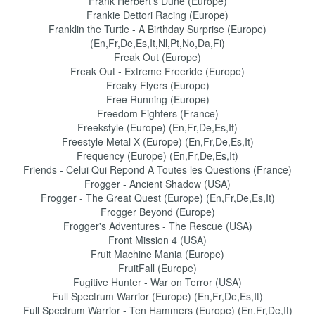
Frank Herbert's Dune (Europe)
Frankie Dettori Racing (Europe)
Franklin the Turtle - A Birthday Surprise (Europe)
(En,Fr,De,Es,It,Nl,Pt,No,Da,Fi)
Freak Out (Europe)
Freak Out - Extreme Freeride (Europe)
Freaky Flyers (Europe)
Free Running (Europe)
Freedom Fighters (France)
Freekstyle (Europe) (En,Fr,De,Es,It)
Freestyle Metal X (Europe) (En,Fr,De,Es,It)
Frequency (Europe) (En,Fr,De,Es,It)
Friends - Celui Qui Repond A Toutes les Questions (France)
Frogger - Ancient Shadow (USA)
Frogger - The Great Quest (Europe) (En,Fr,De,Es,It)
Frogger Beyond (Europe)
Frogger's Adventures - The Rescue (USA)
Front Mission 4 (USA)
Fruit Machine Mania (Europe)
FruitFall (Europe)
Fugitive Hunter - War on Terror (USA)
Full Spectrum Warrior (Europe) (En,Fr,De,Es,It)
Full Spectrum Warrior - Ten Hammers (Europe) (En,Fr,De,It)