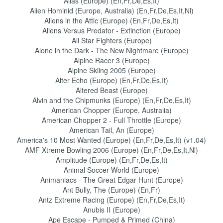
Alias (Europe) (En,Fr,De,Es,It)
Alien Hominid (Europe, Australia) (En,Fr,De,Es,It,Nl)
Aliens in the Attic (Europe) (En,Fr,De,Es,It)
Aliens Versus Predator - Extinction (Europe)
All Star Fighters (Europe)
Alone in the Dark - The New Nightmare (Europe)
Alpine Racer 3 (Europe)
Alpine Skiing 2005 (Europe)
Alter Echo (Europe) (En,Fr,De,Es,It)
Altered Beast (Europe)
Alvin and the Chipmunks (Europe) (En,Fr,De,Es,It)
American Chopper (Europe, Australia)
American Chopper 2 - Full Throttle (Europe)
American Tail, An (Europe)
America's 10 Most Wanted (Europe) (En,Fr,De,Es,It) (v1.04)
AMF Xtreme Bowling 2006 (Europe) (En,Fr,De,Es,It,Nl)
Amplitude (Europe) (En,Fr,De,Es,It)
Animal Soccer World (Europe)
Animaniacs - The Great Edgar Hunt (Europe)
Ant Bully, The (Europe) (En,Fr)
Antz Extreme Racing (Europe) (En,Fr,De,Es,It)
Anubis II (Europe)
Ape Escape - Pumped & Primed (China)