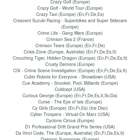
Crazy Golf (Europe)
Crazy Golf - World Tour (Europe)
Crazy Taxi (Europe) (En,Fr,De,Es)
Crescent Suzuki Racing - Superbikes and Super Sidecars
(Europe)
Crime Life - Gang Wars (Europe)
Crimson Sea 2 (France)
Crimson Tears (Europe) (En,Fr,De)
Crisis Zone (Europe, Australia) (En,Fr,De,Es,It)
Crouching Tiger, Hidden Dragon (Europe) (En,Fr,De,Es,It)
Crusty Demons (Europe)
CSI - Crime Scene Investigation (Europe) (En,Fr,De,Es,It)
Cubix Robots for Everyone - Showdown (USA)
Cue Academy - Snooker, Pool, Billiards (Europe)
Culdcept (USA)
Curious George (Europe) (En,Fr,De,Es,It,Sv,Da)
Curse - The Eye of Isis (Europe)
Cy Girls (Europe) (En,Fr,Es) (Ice Disc)
Cyber Troopers - Virtual-On Marz (USA)
Cyclone Circus (Europe)
D1 Professional Drift Grand Prix Series (USA)
Da Vinci Code, The (Europe, Australia) (En,Fr,De,Es,It)
Daemon Summoner (Europe)