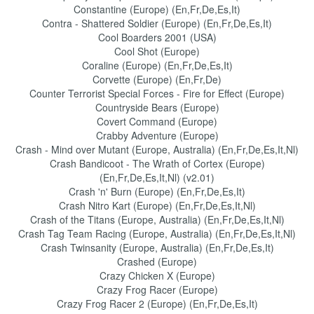
Constantine (Europe) (En,Fr,De,Es,It)
Contra - Shattered Soldier (Europe) (En,Fr,De,Es,It)
Cool Boarders 2001 (USA)
Cool Shot (Europe)
Coraline (Europe) (En,Fr,De,Es,It)
Corvette (Europe) (En,Fr,De)
Counter Terrorist Special Forces - Fire for Effect (Europe)
Countryside Bears (Europe)
Covert Command (Europe)
Crabby Adventure (Europe)
Crash - Mind over Mutant (Europe, Australia) (En,Fr,De,Es,It,Nl)
Crash Bandicoot - The Wrath of Cortex (Europe)
(En,Fr,De,Es,It,Nl) (v2.01)
Crash 'n' Burn (Europe) (En,Fr,De,Es,It)
Crash Nitro Kart (Europe) (En,Fr,De,Es,It,Nl)
Crash of the Titans (Europe, Australia) (En,Fr,De,Es,It,Nl)
Crash Tag Team Racing (Europe, Australia) (En,Fr,De,Es,It,Nl)
Crash Twinsanity (Europe, Australia) (En,Fr,De,Es,It)
Crashed (Europe)
Crazy Chicken X (Europe)
Crazy Frog Racer (Europe)
Crazy Frog Racer 2 (Europe) (En,Fr,De,Es,It)