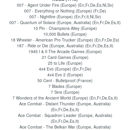
007 - Agent Under Fire (Europe) (En,Fr,De,Es,Nl,Sv)
007 - Everything or Nothing (Europe) (Fr,De)
007 - Nightfire (Europe) (En,Fr,It,Nl,Sv)
007 - Quantum of Solace (Europe, Australia) (En,Fr,De,Es,It)
10 Pin - Champions Alley (Europe)
10,000 Bullets (Europe)
18 Wheeler - American Pro Trucker (Europe) (En,Fr,De,Es)
187 - Ride or Die (Europe, Australia) (En,Fr,De,Es,It)
1945 I & II The Arcade Games (Europe)
21 Card Games (Europe)
25 to Life (Europe)
4x4 Evo (Europe) (En,Fr,De)
4x4 Evo 2 (Europe)
50 Cent - Bulletproof (France)
7 Blades (Europe)
7 Sins (Europe)
7 Wonders of the Ancient World (Europe) (En,Fr,De,Es,It)
Ace Combat - Distant Thunder (Europe, Australia)
(En,Fr,De,Es,It)
Ace Combat - Squadron Leader (Europe, Australia)
(En,Fr,De,Es,It)
Ace Combat - The Belkan War (Europe, Australia)