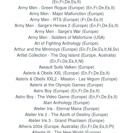
(En,Fr,De,Es,It)
Army Men - Green Rogue (Europe) (En,Fr,De,Es,It)
Army Men - Major Malfunction (Europe)
Army Men - RTS (Europe) (Fr,De,Es,It)
Army Men - Sarge's Heroes 2 (Europe) (En,Fr,De,Es,It)
Army Men - Sarge's War (Europe)
Army Men - Soldiers of Misfortune (USA)
Art of Fighting Anthology (Europe)
Arthur and the Minimoys (Europe) (En,Fr,De,Es,It,Nl,Sv)
Artlist Collection - The Dog Island (Europe, Australia)
(En,Fr,De,Es,It,Nl)
Assault Suits Valken (Europe)
Asterix & Obelix XXL (Europe) (En,Fr,De,Es,It)
Asterix & Obelix XXL2 - Mission - Las Vegum (Europe)
Asterix at the Olympic Games (Europe)
Astro Boy (Europe) (En,Fr,De,Es,It)
Astro Boy - The Video Game (Europe) (En,Fr,De,Es,It)
Atari Anthology (Europe)
Atelier Iris - Eternal Mana (Europe)
Atelier Iris 2 - The Azoth of Destiny (Europe)
Atelier Iris 3 - Grand Phantasm (Europe)
Athens 2004 (Europe, Australia) (En,Fr,De,Es,It,Pt)
Atlantis III - The New World (Europe)