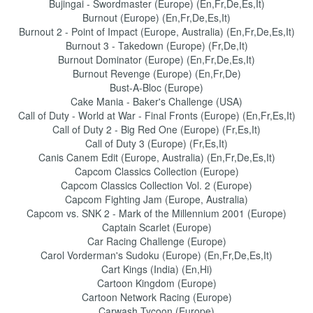
Bujingai - Swordmaster (Europe) (En,Fr,De,Es,It)
Burnout (Europe) (En,Fr,De,Es,It)
Burnout 2 - Point of Impact (Europe, Australia) (En,Fr,De,Es,It)
Burnout 3 - Takedown (Europe) (Fr,De,It)
Burnout Dominator (Europe) (En,Fr,De,Es,It)
Burnout Revenge (Europe) (En,Fr,De)
Bust-A-Bloc (Europe)
Cake Mania - Baker's Challenge (USA)
Call of Duty - World at War - Final Fronts (Europe) (En,Fr,Es,It)
Call of Duty 2 - Big Red One (Europe) (Fr,Es,It)
Call of Duty 3 (Europe) (Fr,Es,It)
Canis Canem Edit (Europe, Australia) (En,Fr,De,Es,It)
Capcom Classics Collection (Europe)
Capcom Classics Collection Vol. 2 (Europe)
Capcom Fighting Jam (Europe, Australia)
Capcom vs. SNK 2 - Mark of the Millennium 2001 (Europe)
Captain Scarlet (Europe)
Car Racing Challenge (Europe)
Carol Vorderman's Sudoku (Europe) (En,Fr,De,Es,It)
Cart Kings (India) (En,Hi)
Cartoon Kingdom (Europe)
Cartoon Network Racing (Europe)
Carwash Tycoon (Europe)