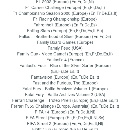
F1 2002 (Europe) (En,Fr,De,Nl)
F1 Career Challenge (Europe) (En,Fr,De,It)
F1 Championship Season 2000 (Europe) (En,Fr,De,Es,It)
F1 Racing Championship (Europe)
Fahrenheit (Europe) (En,Fr,De,Es)
Falling Stars (Europe) (En,Fr,De,Es,It,Ru)
Fallout - Brotherhood of Steel (Europe) (En,Fr,De)
Family Board Games (Europe)
Family Feud (USA)
Family Guy - Video Game! (Europe) (En,Fr,De,Es,It)
Fantastic 4 (France)
Fantastic Four - Rise of the Silver Surfer (Europe)
(En,Fr,De,Es,It)
Fantavision (Europe) (En,Fr,De,Es,It)
Fast and the Furious, The (Europe)
Fatal Fury - Battle Archives Volume 1 (Europe)
Fatal Fury - Battle Archives Volume 2 (USA)
Ferrari Challenge - Trofeo Pirelli (Europe) (En,Fr,De,Es,It)
Ferrari F355 Challenge (Europe, Australia) (En,Fr,De,Es,It)
FIFA 14 (Europe) (En,Fr,De,It,Nl)
FIFA Street (Europe) (En,Fr,De,Es,It,Nl,Sv)
FIFA Street 2 (Europe) (En,Fr,De,Es,It,Nl)
Fight Club (Europe) (En,Fr,De,Es,It)