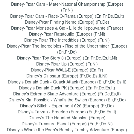
Disney-Pixar Cars - Mater-National Championship (Europe)
(Fr,Nl)
Disney-Pixar Cars - Race-O-Rama (Europe) (En,Fr,De,Es,It)
Disney-Pixar Finding Nemo (Europe) (Fr,De)
Disney-Pixar Monstres & Cie - L'ile de l'epouvante (France)
Disney-Pixar Ratatouille (Europe) (Fr,Nl)
Disney-Pixar The Incredibles (Europe) (Fr,Nl)
Disney-Pixar The Incredibles - Rise of the Underminer (Europe)
(En,Fr,De)
Disney-Pixar Toy Story 3 (Europe) (En,Fr,De,Es,It,Nl)
Disney-Pixar Up (Europe) (Fr,Nl)
Disney-Pixar WALL-E (Europe) (En,Fr)
Disney's Dinosaur (Europe) (Fr,De,Es,It,Nl)
Disney's Donald Duck - Quack Attack (Europe) (En,Fr,De,Es,It)
Disney's Donald Duck PK (Europe) (En,Fr,De,Es,It)
Disney's Extreme Skate Adventure (Europe) (Fr,De,Es,It)
Disney's Kim Possible - What's the Switch (Europe) (En,Fr,De)
Disney's Stitch - Experiment 626 (Europe) (Fr,De)
Disney's Tarzan - Freeride (Europe) (En,Fr,De,Es,It)
Disney's The Haunted Mansion (Europe)
Disney's Treasure Planet (Europe) (En,Fr,De,Nl)
Disney's Winnie the Pooh's Rumbly Tumbly Adventure (Europe)