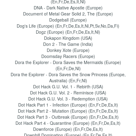
(En,Fr,De,Es,It,Nl)
DNA - Dark Native Apostle (Europe)
Document of Metal Gear Solid 2, The (Europe)
Dodgeball (Europe)
Dog's Life (Europe) (En,Fr,De,Es,It,Nl,Pt,Sv,No,Da,Fi)
Dogz (Europe) (En,Fr,De,Es,It,Nl)
Dokapon Kingdom (USA)
Don 2 - The Game (India)
Donkey Xote (Europe)
Doomsday Racers (Europe)
Dora the Explorer - Dora Saves the Mermaids (Europe)
(En,Fr,De,Nl)
Dora the Explorer - Dora Saves the Snow Princess (Europe,
Australia) (En,Fr,Nl)
Dot Hack G.U. Vol. 1 - Rebirth (USA)
Dot Hack G.U. Vol. 2 - Reminisce (USA)
Dot Hack G.U. Vol. 3 - Redemption (USA)
Dot Hack Part 1 - Infection (Europe) (En,Fr,De,Es,It)
Dot Hack Part 2 - Mutation (Europe) (En,Fr,De,Es,It)
Dot Hack Part 3 - Outbreak (Europe) (En,Fr,De,Es,It)
Dot Hack Part 4 - Quarantine (Europe) (En,Fr,De,Es,It)
Downforce (Europe) (En,Fr,De,Es,It)
Downhill Domination (Europe) (En,Fr,De,Es,It)