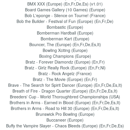
BMX XXX (Europe) (En,Fr,De,Es) (v1.01)
Board Games Gallery (10 Games) (Europe)
Bob L'eponge - Silence on Tourne! (France)
Bob the Builder - Festival of Fun (Europe) (En,Fr,De)
Bombastic (Europe)
Bomberman Hardball (Europe)
Bomberman Kart (Europe)
Bouncer, The (Europe) (En,Fr,De,Es,It)
Bowling Xciting (Europe)
Boxing Champions (Europe)
Bratz - Forever Diamondz (Europe) (En,Fr)
Bratz - Girlz Really Rock (Europe) (En,Fr,Nl)
Bratz - Rock Angelz (France)
Bratz - The Movie (Europe) (En,Fr)
Brave - The Search for Spirit Dancer (Europe) (En,Fr,De,Es,It)
Breath of Fire - Dragon Quarter (Europe) (En,Fr,De,Es,It)
Breeders' Cup - World Thoroughbred Championships (USA)
Brothers in Arms - Earned in Blood (Europe) (En,Fr,De,Es,It)
Brothers in Arms - Road to Hill 30 (Europe) (En,Fr,De,Es,It)
Brunswick Pro Bowling (Europe)
Buccaneer (Europe)
Buffy the Vampire Slayer - Chaos Bleeds (Europe) (En,Fr,De,Es)