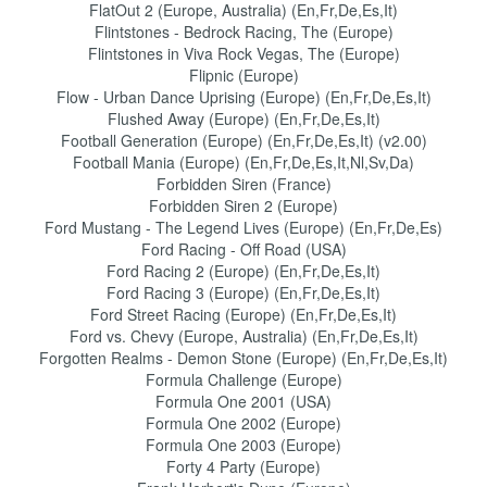
FlatOut 2 (Europe, Australia) (En,Fr,De,Es,It)
Flintstones - Bedrock Racing, The (Europe)
Flintstones in Viva Rock Vegas, The (Europe)
Flipnic (Europe)
Flow - Urban Dance Uprising (Europe) (En,Fr,De,Es,It)
Flushed Away (Europe) (En,Fr,De,Es,It)
Football Generation (Europe) (En,Fr,De,Es,It) (v2.00)
Football Mania (Europe) (En,Fr,De,Es,It,Nl,Sv,Da)
Forbidden Siren (France)
Forbidden Siren 2 (Europe)
Ford Mustang - The Legend Lives (Europe) (En,Fr,De,Es)
Ford Racing - Off Road (USA)
Ford Racing 2 (Europe) (En,Fr,De,Es,It)
Ford Racing 3 (Europe) (En,Fr,De,Es,It)
Ford Street Racing (Europe) (En,Fr,De,Es,It)
Ford vs. Chevy (Europe, Australia) (En,Fr,De,Es,It)
Forgotten Realms - Demon Stone (Europe) (En,Fr,De,Es,It)
Formula Challenge (Europe)
Formula One 2001 (USA)
Formula One 2002 (Europe)
Formula One 2003 (Europe)
Forty 4 Party (Europe)