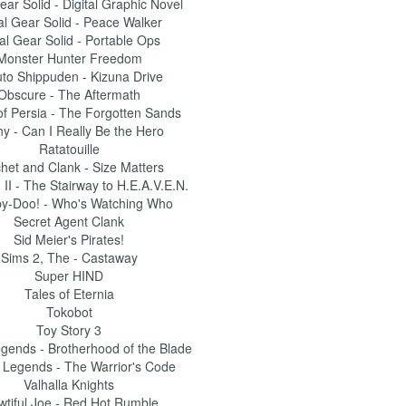
ear Solid - Digital Graphic Novel
l Gear Solid - Peace Walker
al Gear Solid - Portable Ops
Monster Hunter Freedom
to Shippuden - Kizuna Drive
Obscure - The Aftermath
of Persia - The Forgotten Sands
ny - Can I Really Be the Hero
Ratatouille
het and Clank - Size Matters
II - The Stairway to H.E.A.V.E.N.
y-Doo! - Who's Watching Who
Secret Agent Clank
Sid Meier's Pirates!
Sims 2, The - Castaway
Super HIND
Tales of Eternia
Tokobot
Toy Story 3
gends - Brotherhood of the Blade
 Legends - The Warrior's Code
Valhalla Knights
wtiful Joe - Red Hot Rumble