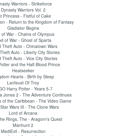
nasty Warriors - Strikeforce
Dynasty Warriors Vol. 2
t Princess - Fistful of Cake
ton - Return to the Kingdom of Fantasy
Gladiator Begins
 of War - Chains of Olympus
d of War - Ghost of Sparta
 Theft Auto - Chinatown Wars
heft Auto - Liberty City Stories
 Theft Auto - Vice City Stories
otter and the Half-Blood Prince
Heatseeker
gdom Hearts - Birth by Sleep
Lanfeust Of Troy
O Harry Potter - Years 5-7
 Jones 2 - The Adventure Continues
 of the Caribbean - The Video Game
tar Wars III - The Clone Wars
Lord of Arcana
the Rings, The - Aragorn's Quest
Manhunt 2
MediEvil - Resurrection