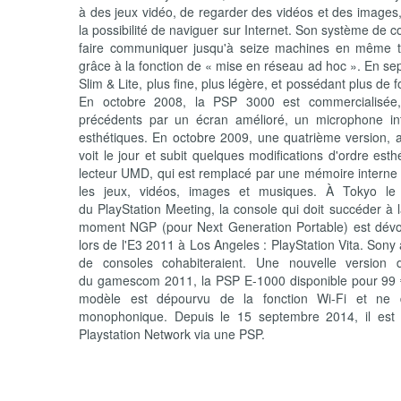
à des jeux vidéo, de regarder des vidéos et des images,
la possibilité de naviguer sur Internet. Son système de c
faire communiquer jusqu'à seize machines en même t
grâce à la fonction de « mise en réseau ad hoc ». En s
Slim & Lite, plus fine, plus légère, et possédant plus de 
En octobre 2008, la PSP 3000 est commercialisée,
précédents par un écran amélioré, un microphone int
esthétiques. En octobre 2009, une quatrième version, 
voit le jour et subit quelques modifications d'ordre esth
lecteur UMD, qui est remplacé par une mémoire interne
les jeux, vidéos, images et musiques. À Tokyo le 
du PlayStation Meeting, la console qui doit succéder 
moment NGP (pour Next Generation Portable) est dévo
lors de l'E3 2011 à Los Angeles : PlayStation Vita. Son
de consoles cohabiteraient. Une nouvelle version
du gamescom 2011, la PSP E-1000 disponible pour 99 
modèle est dépourvu de la fonction Wi-Fi et ne d
monophonique. Depuis le 15 septembre 2014, il est 
Playstation Network via une PSP.