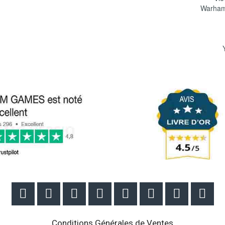
Warham








Conditions Générales de Ventes