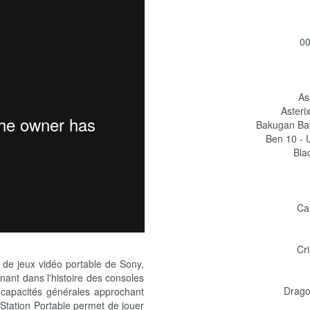
00
As
Asteri
Bakugan Bat
Ben 10 - U
Bla
Cal
Cri
 de jeux vidéo portable de Sony,
ant dans l'histoire des consoles
Drago
s capacités générales approchant
yStation Portable permet de jouer