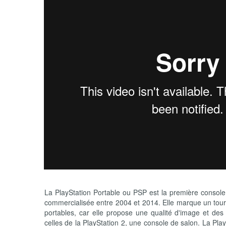
La PlayStation Portable ou PSP est la première console
commercialisée entre 2004 et 2014. Elle marque un tourn
portables, car elle propose une qualité d'image et de
celles de la PlayStation 2, une console de salon. La Pla