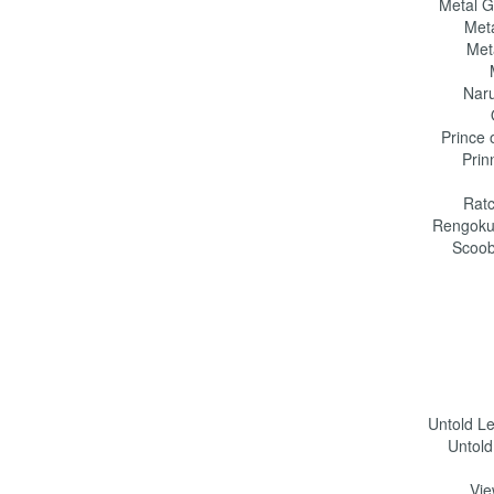
Metal G
Meta
Met
Naru
Prince 
Prin
Ratc
Rengoku 
Scoob
Untold Le
Untold
Vie