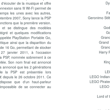
Dy
 d'écouter de la musique et offre
onnexion sans fil Wi-Fi permet de
Fa
emps les unes avec les autres,
Geronimo Stil
eptembre 2007, Sony lance la PSP
fonctions que la première version.
God
 et se distingue des modèles
Go
égré et quelques modifications
Grand
appelée PlayStation Portable Go,
Grand T
étique ainsi que la disparition du
Grand
 de 16 Go, permettant de stocker
Harry P
27 janvier 2011, à l'occasion
à la PSP, nommée sobrement à ce
Kin
ilée. Son nom final est annoncé
y a annoncé que les 2 générations
LEG
 de la PSP est présentée lors
LEGO Indiana
€ depuis le 26 octobre 2011. Ce
LEGO Pirates
ispose que d'un haut-parleur
LEGO S
impossible de se connecter au
Lord of 