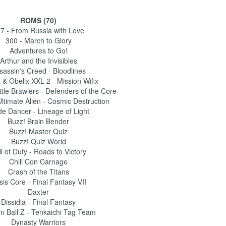
ROMS (70)
7 - From Russia with Love
300 - March to Glory
Adventures to Go!
Arthur and the Invisibles
sassin's Creed - Bloodlines
x & Obelix XXL 2 - Mission Wifix
tle Brawlers - Defenders of the Core
ltimate Alien - Cosmic Destruction
de Dancer - Lineage of Light
Buzz! Brain Bender
Buzz! Master Quiz
Buzz! Quiz World
l of Duty - Roads to Victory
Chili Con Carnage
Crash of the Titans
sis Core - Final Fantasy VII
Daxter
Dissidia - Final Fantasy
n Ball Z - Tenkaichi Tag Team
Dynasty Warriors