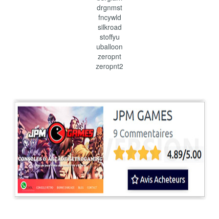
drgnmst
fncywld
silkroad
stoffyu
uballoon
zeropnt
zeropnt2