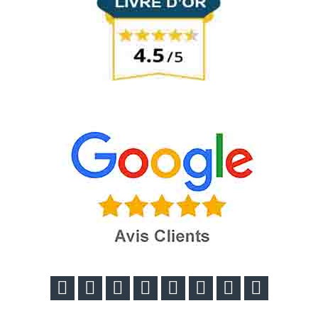







