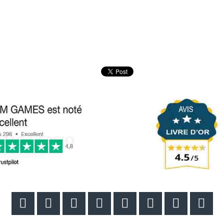







